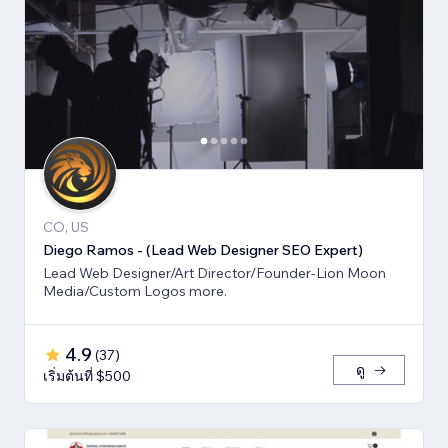
CO, US
Diego Ramos - (Lead Web Designer SEO Expert)
Lead Web Designer/Art Director/Founder-Lion Moon
Media/Custom Logos more.
4.9
(
37
)
ดู
เริ่มต้นที่ $500