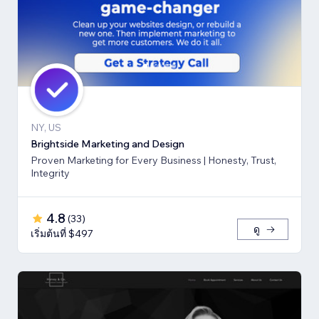
NY, US
Brightside Marketing and Design
Proven Marketing for Every Business | Honesty, Trust,
Integrity
4.8
(
33
)
ดู
เริ่มต้นที่ $497