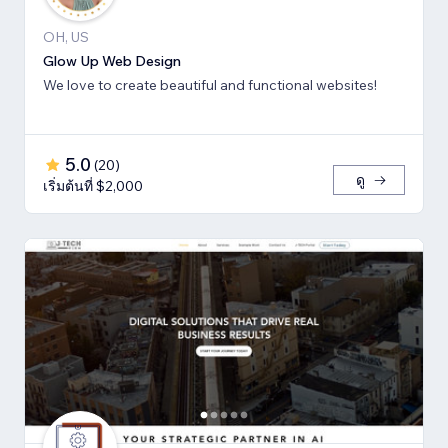
OH, US
Glow Up Web Design
We love to create beautiful and functional websites!
5.0
(
20
)
ดู
เริ่มต้นที่ $2,000