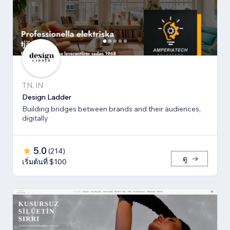
TN, IN
Design Ladder
Building bridges between brands and their audiences,
digitally
5.0
(
214
)
ดู
เริ่มต้นที่ $100