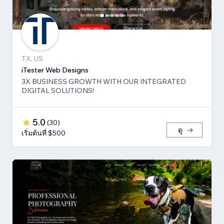
TX, US
iTester Web Designs
3X BUSINESS GROWTH ​WITH OUR INTEGRATED
DIGITAL SOLUTIONS!
5.0
(
30
)
ดู
เริ่มต้นที่ $500