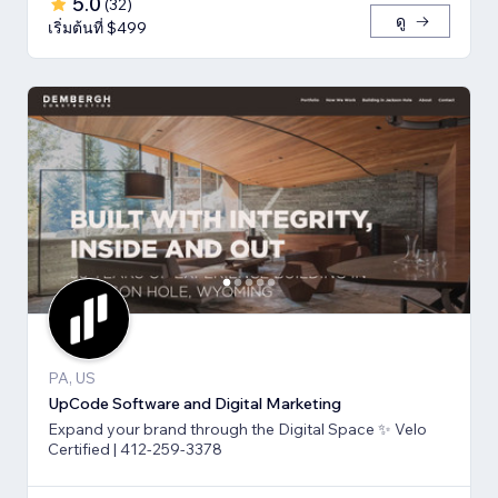
5.0
(
32
)
ดู
เริ่มต้นที่ $499
PA, US
UpCode Software and Digital Marketing
Expand your brand through the Digital Space ✨ Velo
Certified | 412-259-3378