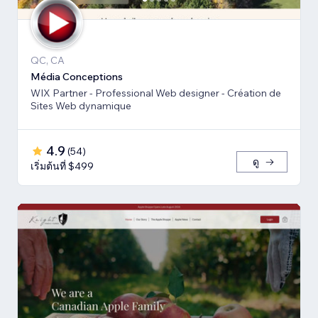
QC, CA
Média Conceptions
WIX Partner - Professional Web designer - Création de
Sites Web dynamique
4.9
(
54
)
ดู
เริ่มต้นที่ $499