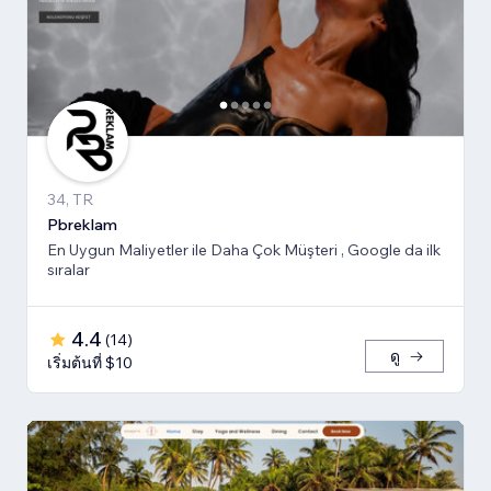
34, TR
Pbreklam
En Uygun Maliyetler ile Daha Çok Müşteri , Google da ilk
sıralar
4.4
(
14
)
ดู
เริ่มต้นที่ $10