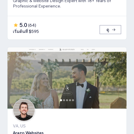
Graphic & Website Design Expert with 18+ Years of
Professional Experience.
5.0
(
64
)
ดู
เริ่มต้นที่ $595
VA, US
Arazo Websites