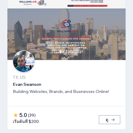
TX, US
Evan Swanson
Building Websites, Brands, and Businesses Online!
5.0
(
39
)
ดู
เริ่มต้นที่ $200