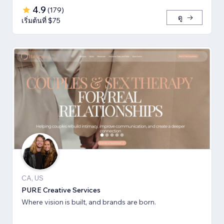
4.9
(
179
)
ดู
เริ่มต้นที่ $75
CA, US
PURE Creative Services
Where vision is built, and brands are born.