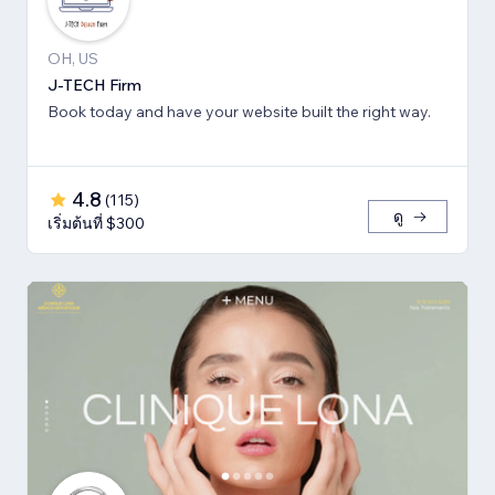
OH, US
J-TECH Firm
Book today and have your website built the right way.
4.8
(
115
)
ดู
เริ่มต้นที่ $300