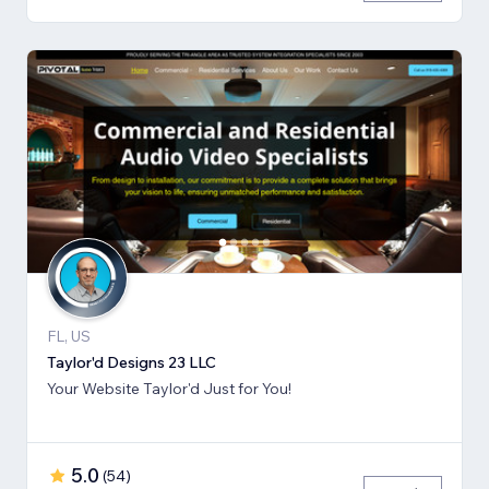
FL, US
Taylor'd Designs 23 LLC
Your Website Taylor'd Just for You!
5.0
(
54
)