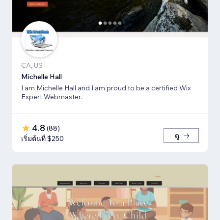
CA, US
Michelle Hall
I am Michelle Hall and I am proud to be a certified Wix
Expert Webmaster.
4.8
(
88
)
ดู
เริ่มต้นที่ $250