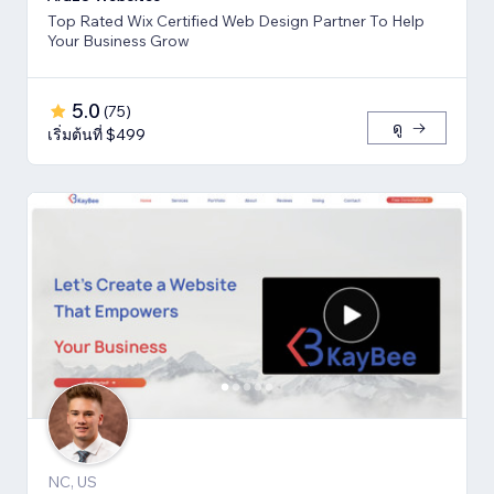
Top Rated Wix Certified Web Design Partner To Help
Your Business Grow
5.0
(
75
)
ดู
เริ่มต้นที่ $499
NC, US