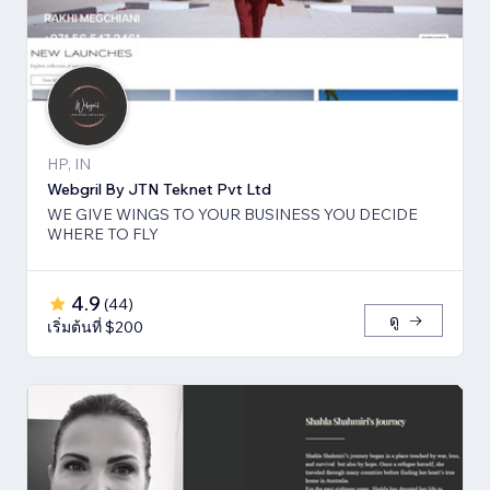
HP, IN
Webgril By JTN Teknet Pvt Ltd
WE GIVE WINGS TO YOUR BUSINESS YOU DECIDE
WHERE TO FLY
4.9
(
44
)
ดู
เริ่มต้นที่ $200