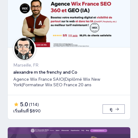
Marseille, FR
alexandre m the frenchy and Co
Agence Wix France SAIO|Diplômé Wix New
York|Formateur Wix SEO France 20 ans
5.0
(
114
)
ดู
เริ่มต้นที่ $890