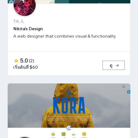
TA, IL
Nikita's Design
A web designer that combines visual & functionality
5.0
(
2
)
ดู
เริ่มต้นที่ $60