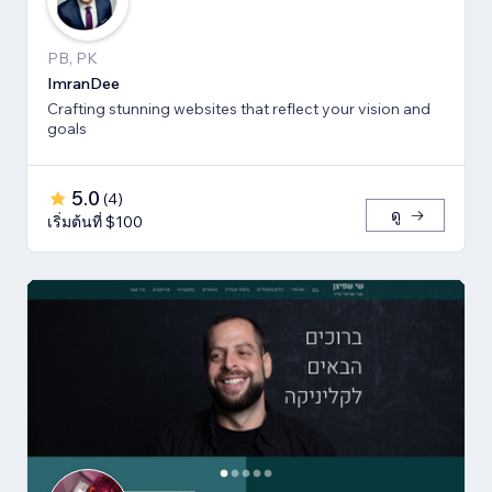
PB, PK
ImranDee
Crafting stunning websites that reflect your vision and
goals
5.0
(
4
)
ดู
เริ่มต้นที่ $100