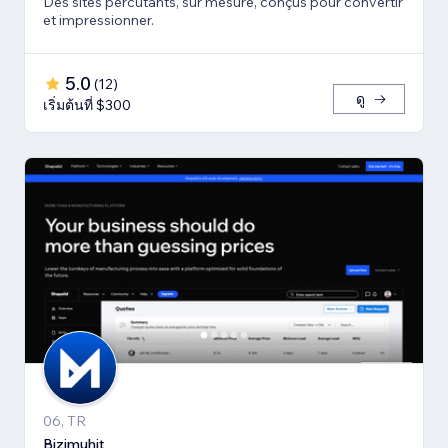
Des sites percutants, sur mesure, conçus pour convertir
et impressionner.
5.0
(
12
)
ดู
เริ่มต้นที่ $300
06, TR
Bizimuhit