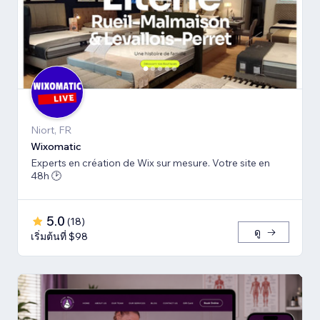
Niort, FR
Wiхomatic
Experts en création de Wix sur mesure. Votre site en
48h 🕑
5.0
(
18
)
ดู
เริ่มต้นที่ $98