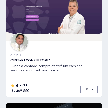
SP, BR
CESTARI CONSULTORIA
"Onde a vontade, sempre existirá um caminho!"
www.cestariconsultoria.com.br
4.7
(
78
)
ดู
เริ่มต้นที่ $50