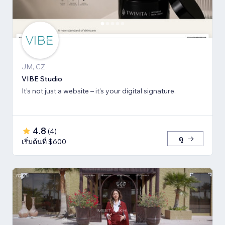
JM, CZ
VIBE Studio
It’s not just a website – it’s your digital signature.
4.8
(
4
)
ดู
เริ่มต้นที่ $600