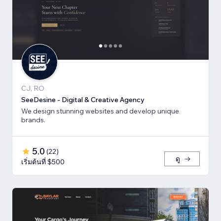
CJ, RO
SeeDesine - Digital & Creative Agency
We design stunning websites and develop unique
brands.
5.0
(
22
)
ดู
เริ่มต้นที่ $500