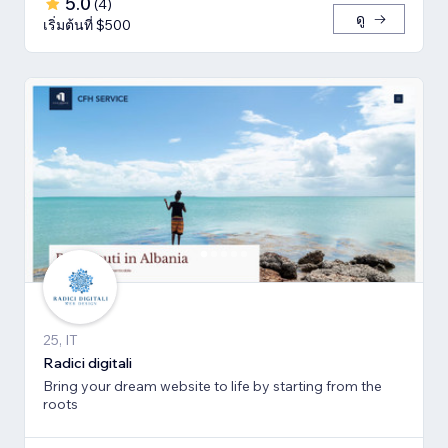
5.0
(
4
)
ดู
เริ่มต้นที่ $500
25, IT
Radici digitali
Bring your dream website to life by starting from the
roots