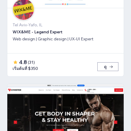
Tel Aviv-Yafo, IL
WIX&ME - Legend Expert
Web design | Graphic design | UX-UI Expert
4.8
(
31
)
ดู
เริ่มต้นที่ $350