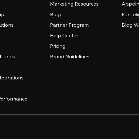
Marketing Resources
Appoin
ap
Blog
Portfol
utions
Partner Program
Blog W
Help Center
Pricing
 Tools
Brand Guidelines
tegrations
 Performance
s