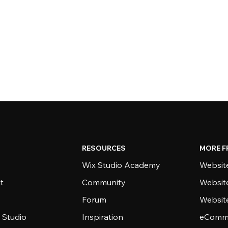
RESOURCES
MORE F
Wix Studio Academy
Website
t
Community
Websit
Forum
Websit
 Studio
Inspiration
eComme