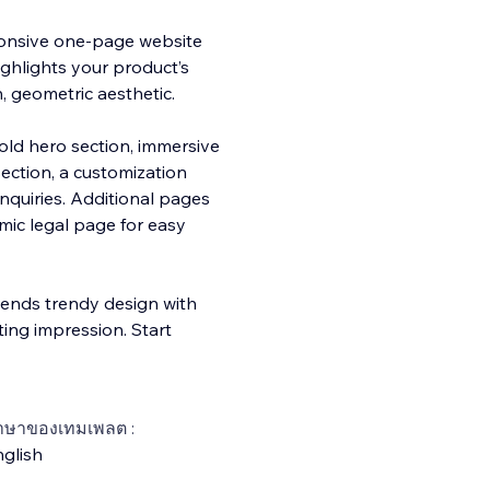
sponsive one-page website
ighlights your product’s
 geometric aesthetic.
old hero section, immersive
section, a customization
inquiries. Additional pages
mic legal page for easy
blends trendy design with
ting impression. Start
าษาของเทมเพลต :
glish