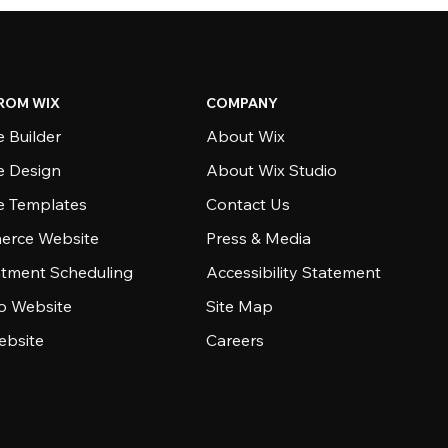
ROM WIX
COMPANY
 Builder
About Wix
e Design
About Wix Studio
e Templates
Contact Us
rce Website
Press & Media
tment Scheduling
Accessibility Statement
io Website
Site Map
ebsite
Careers