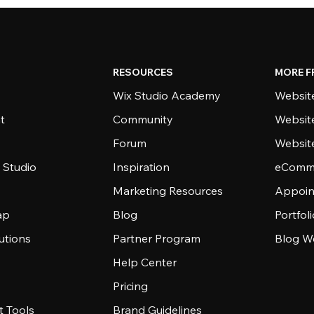
RESOURCES
MORE F
Wix Studio Academy
Website
t
Community
Websit
Forum
Websit
 Studio
Inspiration
eComme
Marketing Resources
Appoin
ap
Blog
Portfol
utions
Partner Program
Blog W
Help Center
Pricing
 Tools
Brand Guidelines