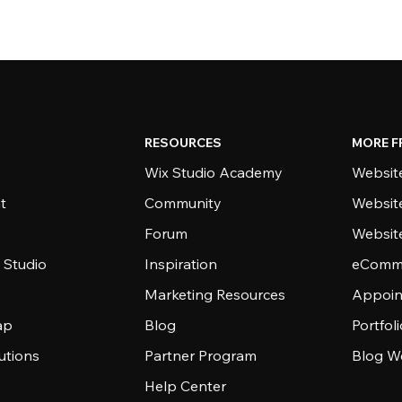
RESOURCES
MORE F
Wix Studio Academy
Website
t
Community
Websit
Forum
Websit
 Studio
Inspiration
eComme
Marketing Resources
Appoin
ap
Blog
Portfol
utions
Partner Program
Blog W
Help Center