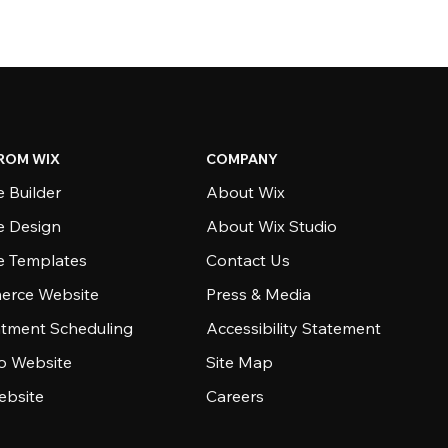
ROM WIX
COMPANY
 Builder
About Wix
e Design
About Wix Studio
e Templates
Contact Us
rce Website
Press & Media
tment Scheduling
Accessibility Statement
io Website
Site Map
ebsite
Careers