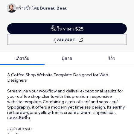
สร้างขึ้นโดย
Bureau Beau
ซื้อในราคา $25
ดูเทมเพลต
เกี่ยวกับ
ผู้ขาย
รีวิว
A Coffee Shop Website Template Designed for Web
Designers
Streamline your workflow and deliver exceptional results for
your coffee shop clients with this premium responsive
website template. Combining a mix of serif and sans-serif
typography, it offers a modern yet timeless design. Its earthy
red, brown, and yellow tones create a warm, sophisticat
...
แสดงเพิ่มขึ้น
อุตสาหกรรม :