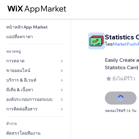
หน้าหลัก App Market
Statistics 
แอปที่ลดราคา
โดย
MarketPush
หมวดหมู่
Easily Create 
การตลาด
Statistics Card
ขายออนไลน์
โฆษณา
ยังไม่มีรีวิว
โทรศัพท์มือถือ
บริการ & อีเวนท์
แอปสำหรับร้านค้า
บทวิเคราะห์
การจัดส่ง & ส่งมอบสินค้า
มีเดีย & เนื้อหา
โรงแรม
โซเชียล
ปุ่มการจำหน่าย
อีเวนท์
องค์ประกอบการออกแบบ
แกลเลอรี
SEO
คอร์สออนไลน์
ร้านอาหาร
เพลง
แผนที่  & การนำทาง
การติดต่อสื่อสาร 
ทดลองใช้ฟรี 14 วัน
มีส่วนร่วม
สั่งพิมพ์ตามความต้องการ
อสังหาริมทรัพย์
พอดแคสต์
ส่วนบุคคล & ความปลอดภัย
แบบฟอร์ม
ทำอันดับเว็บไซต์
บัญชี
สำรวจ
การจอง
การถ่ายภาพ
นาฬิกา
บล็อก
อีเมล
คูปอง & ความภักดีในแบรนด์
คัดสรรโดยทีมงาน
วิดีโอ
เทมเพลตเพจ
แบบสำรวจ