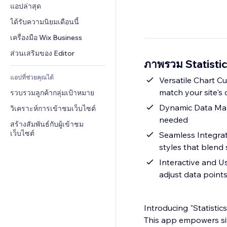
Conversion
โซลูชันคลังสินค้า
แอปล่าสุด
PDF
เอฟเฟกต์รูปภาพ
แชต
การดรอปชิป
การแชร์ไฟล์
ได้รับความนิยมเดือนนี้
ปุ่ม & เมนู
หมายเหตุ
ราคา & การสมัครใช้งาน
ข่าว
แบนเนอร์ & สัญลักษณ์
เครื่องมือ Wix Business
โทรศัพท์
การระดมทุนสาธารณะ 
บริการเนื้อหา
เครื่องคำนวน
ชุมชน
ส่วนเสริมของ Editor
(Crowdfunding)
ภาพรวม Statisti
เอฟเฟกต์ข้อความ
ค้นหา
รีวิว & การรับรอง
อาหาร & เครื่องดื่ม
แอปที่ช่วยคุณได้
อากาศ
Versatile Chart Cu
CRM
match your site's 
รวบรวมลูกค้ากลุ่มเป้าหมาย
แผนภูมิ & ตาราง
Dynamic Data Mana
วิเคราะห์การเข้าชมเว็บไซต์
needed
สร้างสัมพันธ์กับผู้เข้าชม
เว็บไซต์
Seamless Integrat
styles that blend 
Interactive and Us
adjust data points
Introducing "Statistic
This app empowers sit