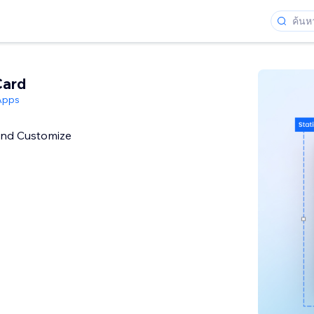
Card
Apps
and Customize