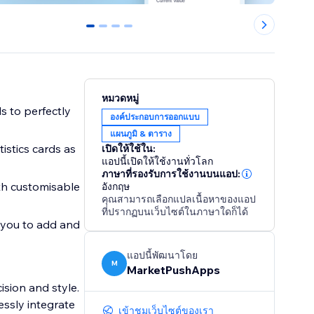
0
1
2
3
หมวดหมู่
ds to perfectly
องค์ประกอบการออกแบบ
แผนภูมิ & ตาราง
stics cards as
เปิดให้ใช้ใน:
แอปนี้เปิดให้ใช้งานทั่วโลก
ภาษาที่รองรับการใช้งานบนแอป:
ith customisable
อังกฤษ
คุณสามารถเลือกแปลเนื้อหาของแอป
ที่ปรากฏบนเว็บไซต์ในภาษาใดก็ได้
s you to add and
แอปนี้พัฒนาโดย
M
MarketPushApps
ision and style.
essly integrate
เข้าชมเว็บไซต์ของเรา