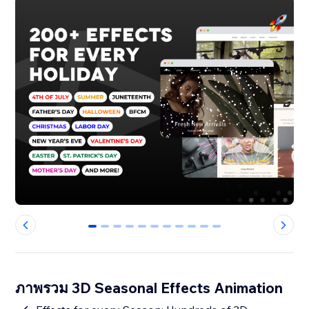
0
1
2
3
4
5
6
7
8
9
10
ภาพรวม 3D Seasonal Effects Animation