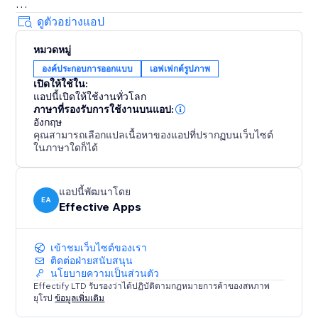
Decorations
ดูตัวอย่างแอป
• Festive string lights, glowing headers
หมวดหมู่
• Sale badges, countdown icons, logos
องค์ประกอบการออกแบบ
เอฟเฟกต์รูปภาพ
• Winter scenes, hanging hearts, more
เปิดให้ใช้ใน:
All effects are user-friendly - visitors can click to
แอปนี้เปิดให้ใช้งานทั่วโลก
dismiss anytime.
ภาษาที่รองรับการใช้งานบนแอป:
อังกฤษ
คุณสามารถเลือกแปลเนื้อหาของแอปที่ปรากฏบนเว็บไซต์
Customizable & Flexible
ในภาษาใดก็ได้
Adjust speed, density, placement. Show effects across
your site or only on selected pages. Celebrate Easter,
Mother’s Day, Halloween, Black Friday, New Year, St.
แอปนี้พัฒนาโดย
EA
Effective Apps
Patrick's Day and more - with effects that keep
customers engaged and excited to shop
เข้าชมเว็บไซต์ของเรา
ติดต่อฝ่ายสนับสนุน
นโยบายความเป็นส่วนตัว
Effectify LTD รับรองว่าได้ปฏิบัติตามกฏหมายการค้าของสหภาพ
ยุโรป
ข้อมูลเพิ่มเติม