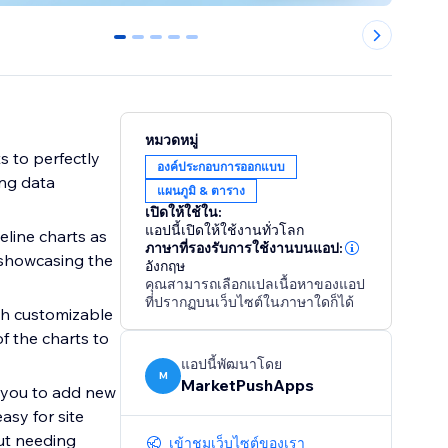
0
1
2
3
4
หมวดหมู่
s to perfectly
องค์ประกอบการออกแบบ
ing data
แผนภูมิ & ตาราง
เปิดให้ใช้ใน:
แอปนี้เปิดให้ใช้งานทั่วโลก
line charts as
ภาษาที่รองรับการใช้งานบนแอป:
 showcasing the
อังกฤษ
คุณสามารถเลือกแปลเนื้อหาของแอป
ที่ปรากฏบนเว็บไซต์ในภาษาใดก็ได้
th customizable
f the charts to
แอปนี้พัฒนาโดย
M
MarketPushApps
s you to add new
asy for site
ut needing
เข้าชมเว็บไซต์ของเรา