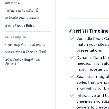
Conversion
โซลูชันคลังสินค้า
แอปล่าสุด
PDF
เอฟเฟกต์รูปภาพ
แชต
การดรอปชิป
การแชร์ไฟล์
ได้รับความนิยมเดือนนี้
ปุ่ม & เมนู
หมายเหตุ
ราคา & การสมัครใช้งาน
ข่าว
แบนเนอร์ & สัญลักษณ์
เครื่องมือ Wix Business
โทรศัพท์
การระดมทุนสาธารณะ 
บริการเนื้อหา
เครื่องคำนวน
ชุมชน
ส่วนเสริมของ Editor
(Crowdfunding)
ภาพรวม Timeline
เอฟเฟกต์ข้อความ
ค้นหา
รีวิว & การรับรอง
อาหาร & เครื่องดื่ม
แอปที่ช่วยคุณได้
อากาศ
Versatile Chart Cu
CRM
match your site's 
รวบรวมลูกค้ากลุ่มเป้าหมาย
แผนภูมิ & ตาราง
presentations
วิเคราะห์การเข้าชมเว็บไซต์
Dynamic Data Mana
สร้างสัมพันธ์กับผู้เข้าชม
needed. This feat
เว็บไซต์
most important da
Seamless Integrat
styles that blend 
align with your br
Interactive and Us
timelines and adju
owners to create 