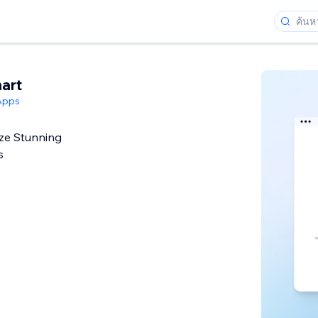
hart
Apps
ize Stunning
s