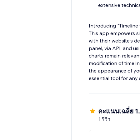
extensive techni
Introducing "Timeline 
This app empowers sit
with their website's d
panel, via API, and us
charts remain relevant
modification of timeli
the appearance of your
essential tool for any 
คะแนนเฉลี่ย 1
1 รีวิว