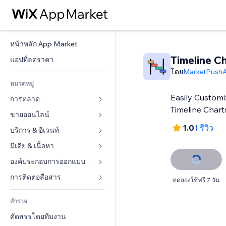
หน้าหลัก App Market
Timeline C
แอปที่ลดราคา
โดย
MarketPush
หมวดหมู่
Easily Custom
การตลาด
Timeline Chart
ขายออนไลน์
โฆษณา
1.0
1 รีวิว
โทรศัพท์มือถือ
บริการ & อีเวนท์
แอปสำหรับร้านค้า
บทวิเคราะห์
การจัดส่ง & ส่งมอบสินค้า
มีเดีย & เนื้อหา
โรงแรม
โซเชียล
ปุ่มการจำหน่าย
อีเวนท์
องค์ประกอบการออกแบบ
แกลเลอรี
SEO
คอร์สออนไลน์
ร้านอาหาร
เพลง
แผนที่  & การนำทาง
การติดต่อสื่อสาร 
ทดลองใช้ฟรี 7 วัน
มีส่วนร่วม
สั่งพิมพ์ตามความต้องการ
อสังหาริมทรัพย์
พอดแคสต์
ส่วนบุคคล & ความปลอดภัย
แบบฟอร์ม
ทำอันดับเว็บไซต์
บัญชี
สำรวจ
การจอง
การถ่ายภาพ
นาฬิกา
บล็อก
อีเมล
คูปอง & ความภักดีในแบรนด์
คัดสรรโดยทีมงาน
วิดีโอ
เทมเพลตเพจ
แบบสำรวจ