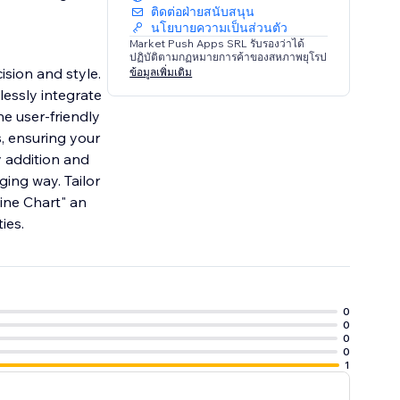
ติดต่อฝ่ายสนับสนุน
นโยบายความเป็นส่วนตัว
Market Push Apps SRL รับรองว่าได้
ปฏิบัติตามกฏหมายการค้าของสหภาพยุโรป
ision and style.
ข้อมูลเพิ่มเติม
essly integrate
he user-friendly
s, ensuring your
y addition and
ging way. Tailor
ine Chart" an
ies.
0
0
0
0
1