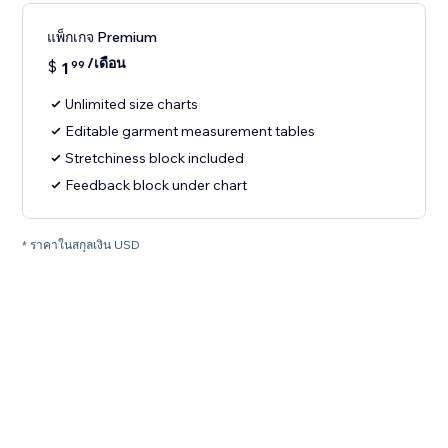
แพ็กเกจ Premium
/เดือน
$
1
99
Unlimited size charts
Editable garment measurement tables
Stretchiness block included
Feedback block under chart
* ราคาในสกุลเงิน USD