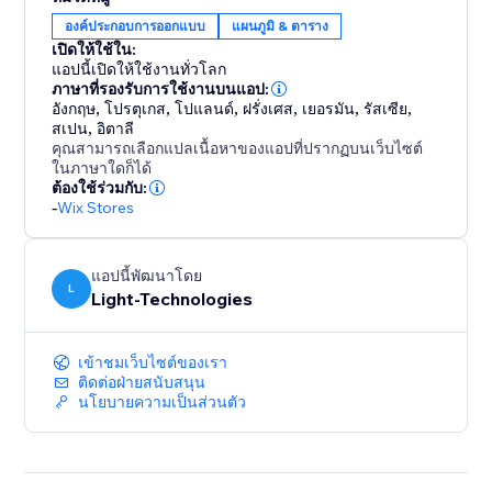
chart themes, tab names, columns, and button
องค์ประกอบการออกแบบ
แผนภูมิ & ตาราง
design. Assign charts to individual products, specific
เปิดให้ใช้ใน:
categories, or your full catalog.
แอปนี้เปิดให้ใช้งานทั่วโลก
ภาษาที่รองรับการใช้งานบนแอป:
อังกฤษ
,
โปรตุเกส
,
โปแลนด์
,
ฝรั่งเศส
,
เยอรมัน
,
รัสเซีย
,
Optimized for mobile screens, fast to set up, and easy
สเปน
,
อิตาลี
to manage — this tool helps you deliver a smooth
คุณสามารถเลือกแปลเนื้อหาของแอปที่ปรากฏบนเว็บไซต์
sizing experience that builds trust and drives
ในภาษาใดก็ได้
ต้องใช้ร่วมกับ:
conversions.
-
Wix Stores
แอปนี้พัฒนาโดย
L
Light-Technologies
เข้าชมเว็บไซต์ของเรา
ติดต่อฝ่ายสนับสนุน
นโยบายความเป็นส่วนตัว