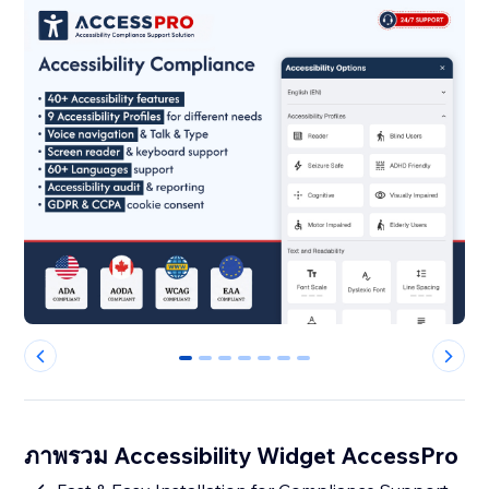
0
1
2
3
4
5
6
ภาพรวม Accessibility Widget AccessPro