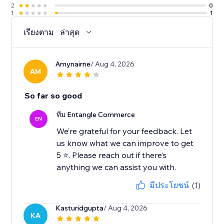
2
0
1
1
เรียงตาม
ล่าสุด
Amynairne
/ Aug 4, 2026
AM
So far so good
ทีม Entangle Commerce
EN
We’re grateful for your feedback. Let
us know what we can improve to get
5 ⭐️. Please reach out if there’s
มีประโยชน์
(1)
Kasturidgupta
/ Aug 4, 2026
KA