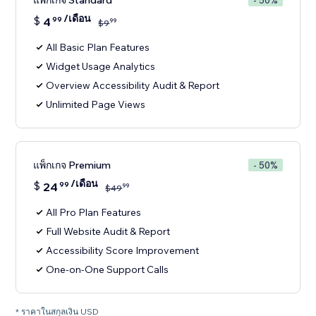
แพ็กเกจ Standard
- 50%
/เดือน
$
4
99
99
$
9
All Basic Plan Features
Widget Usage Analytics
Overview Accessibility Audit & Report
Unlimited Page Views
แพ็กเกจ Premium
- 50%
/เดือน
$
24
99
99
$
49
All Pro Plan Features
Full Website Audit & Report
Accessibility Score Improvement
One-on-One Support Calls
* ราคาในสกุลเงิน USD