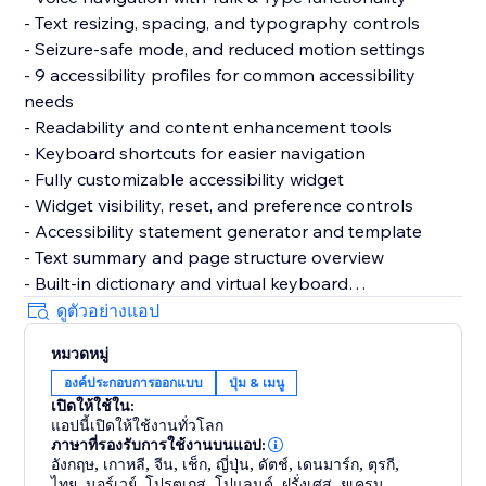
- Text resizing, spacing, and typography controls
- Seizure-safe mode, and reduced motion settings
- 9 accessibility profiles for common accessibility
needs
- Readability and content enhancement tools
- Keyboard shortcuts for easier navigation
- Fully customizable accessibility widget
- Widget visibility, reset, and preference controls
- Accessibility statement generator and template
- Text summary and page structure overview
- Built-in dictionary and virtual keyboard
- Motion reduction and media control settings
ดูตัวอย่างแอป
- Support for 60+ languages
หมวดหมู่
- GDPR & CCPA cookie banner support
องค์ประกอบการออกแบบ
ปุ่ม & เมนู
- Customizable cookie consent preferences
เปิดให้ใช้ใน:
แอปนี้เปิดให้ใช้งานทั่วโลก
Why Choose AccessPro?
ภาษาที่รองรับการใช้งานบนแอป:
- Fast and simple installation
อังกฤษ
,
เกาหลี
,
จีน
,
เช็ก
,
ญี่ปุ่น
,
ดัตช์
,
เดนมาร์ก
,
ตุรกี
,
ไทย
,
นอร์เวย์
,
โปรตุเกส
,
โปแลนด์
,
ฝรั่งเศส
,
ยูเครน
,