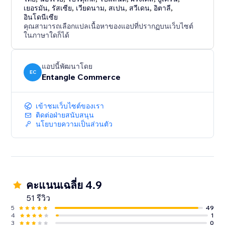
- Free plan available
เยอรมัน
,
รัสเซีย
,
เวียดนาม
,
สเปน
,
สวีเดน
,
อิตาลี
,
- Cost-effective accessibility support solution
อินโดนีเซีย
- Suitable for businesses of all sizes
คุณสามารถเลือกแปลเนื้อหาของแอปที่ปรากฏบนเว็บไซต์
ในภาษาใดก็ได้
- Designed for both usability and brand flexibility
แอปนี้พัฒนาโดย
EC
Entangle Commerce
เข้าชมเว็บไซต์ของเรา
ติดต่อฝ่ายสนับสนุน
นโยบายความเป็นส่วนตัว
คะแนนเฉลี่ย 4.9
51 รีวิว
5
49
4
1
3
0