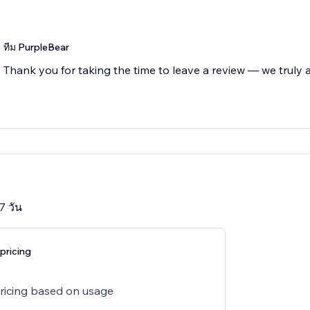
ทีม PurpleBear
Thank you for taking the time to leave a review — we truly a
7 วัน
pricing
pricing based on usage