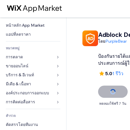
หน้าหลัก App Market
Adblock D
แอปที่ลดราคา
โดย
PurpleBear
หมวดหมู่
ป้องกันรายได้แ
การตลาด
ประสบการณ์ผู้ใ
ขายออนไลน์
โฆษณา
5.0
1 รีวิว
โทรศัพท์มือถือ
บริการ & อีเวนท์
แอปสำหรับร้านค้า
บทวิเคราะห์
การจัดส่ง & ส่งมอบสินค้า
มีเดีย & เนื้อหา
โรงแรม
โซเชียล
ปุ่มการจำหน่าย
อีเวนท์
องค์ประกอบการออกแบบ
แกลเลอรี
SEO
คอร์สออนไลน์
ร้านอาหาร
เพลง
แผนที่  & การนำทาง
การติดต่อสื่อสาร 
ทดลองใช้ฟรี 7 วัน
มีส่วนร่วม
สั่งพิมพ์ตามความต้องการ
อสังหาริมทรัพย์
พอดแคสต์
ส่วนบุคคล & ความปลอดภัย
แบบฟอร์ม
ทำอันดับเว็บไซต์
บัญชี
สำรวจ
การจอง
การถ่ายภาพ
นาฬิกา
บล็อก
อีเมล
คูปอง & ความภักดีในแบรนด์
คัดสรรโดยทีมงาน
วิดีโอ
เทมเพลตเพจ
แบบสำรวจ