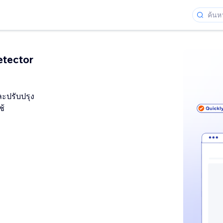
etector
ละปรับปรุง
ช้