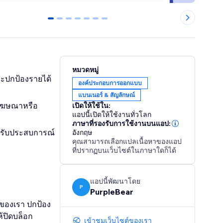
0
1
2
3
4
5
6
หมวดหมู่
ะปกป้องรายได้
องค์ประกอบการออกแบบ
แบนเนอร์ & สัญลักษณ์
กโฆษณาหรือ
เปิดให้ใช้ใน:
แอปนี้เปิดให้ใช้งานทั่วโลก
ภาษาที่รองรับการใช้งานบนแอป:
ได้รับประสบการณ์
อังกฤษ
คุณสามารถเลือกแปลเนื้อหาของแอป
ที่ปรากฏบนเว็บไซต์ในภาษาใดก็ได้
แอปนี้พัฒนาโดย
P
PurpleBear
ของเรา ปกป้อง
้ปิดบล็อก
เข้าชมเว็บไซต์ของเรา