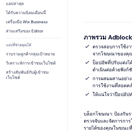
Conversion
โซลูชันคลังสินค้า
แอปล่าสุด
PDF
เอฟเฟกต์รูปภาพ
แชต
การดรอปชิป
การแชร์ไฟล์
ได้รับความนิยมเดือนนี้
ปุ่ม & เมนู
หมายเหตุ
ราคา & การสมัครใช้งาน
ข่าว
แบนเนอร์ & สัญลักษณ์
เครื่องมือ Wix Business
โทรศัพท์
การระดมทุนสาธารณะ 
บริการเนื้อหา
เครื่องคำนวน
ชุมชน
ส่วนเสริมของ Editor
(Crowdfunding)
ภาพรวม Adblock
เอฟเฟกต์ข้อความ
ค้นหา
รีวิว & การรับรอง
อาหาร & เครื่องดื่ม
แอปที่ช่วยคุณได้
อากาศ
ตรวจสอบการใช้งาน
CRM
จากโฆษณาของคุณอ
รวบรวมลูกค้ากลุ่มเป้าหมาย
แผนภูมิ & ตาราง
ป็อปอัพที่ปรับแต่
วิเคราะห์การเข้าชมเว็บไซต์
ดำเนินต่อด้วยฟังก์ชั
สร้างสัมพันธ์กับผู้เข้าชม
เว็บไซต์
การผสมผสานอย่างสมบ
การใช้งานที่สอดคล
ให้แน่ใจว่าป๊อปอั
บล็อกโฆษณา: ป้องกันร
ตรวจจับและจัดการการใ
รายได้ของคุณในขณะที่ร