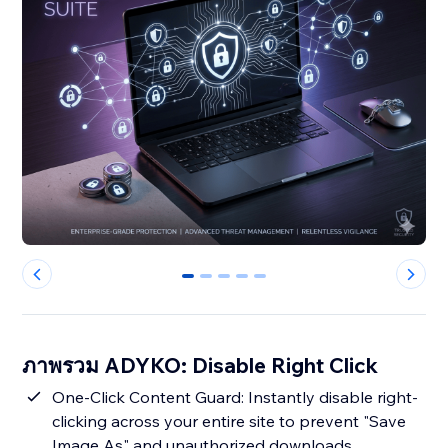
0
1
2
3
4
ภาพรวม ADYKO: Disable Right Click
One-Click Content Guard: Instantly disable right-
clicking across your entire site to prevent "Save
Image As" and unauthorized downloads