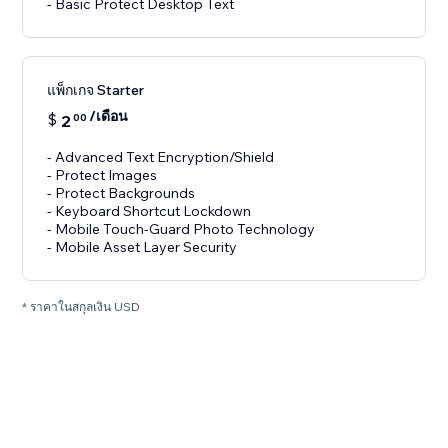
- Basic Protect Desktop Text
แพ็กเกจ Starter
/เดือน
$
2
00
- Advanced Text Encryption/Shield
- Protect Images
- Protect Backgrounds
- Keyboard Shortcut Lockdown
- Mobile Touch-Guard Photo Technology
- Mobile Asset Layer Security
* ราคาในสกุลเงิน USD