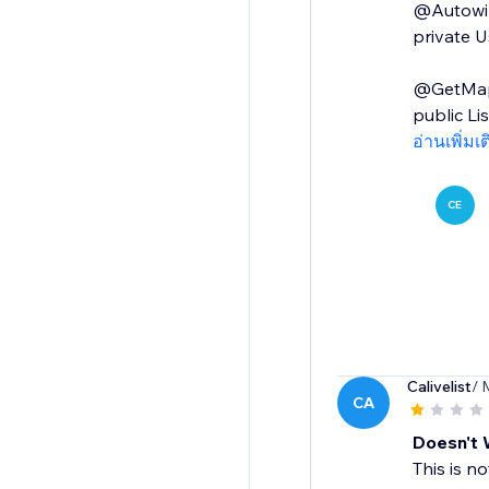
@Autowi
private U
@GetMapp
public Li
อ่านเพิ่มเ
CE
Calivelist
/ 
CA
Doesn't W
This is n