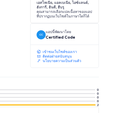
เอสโทเนีย
,
แอลเบเนีย
,
ไอซ์แลนด์
,
ฮังการี
,
ฮินดี
,
ฮีบรู
คุณสามารถเลือกแปลเนื้อหาของแอป
ที่ปรากฏบนเว็บไซต์ในภาษาใดก็ได้
แอปนี้พัฒนาโดย
CC
Certified Code
เข้าชมเว็บไซต์ของเรา
ติดต่อฝ่ายสนับสนุน
นโยบายความเป็นส่วนตัว
0
0
0
0
2