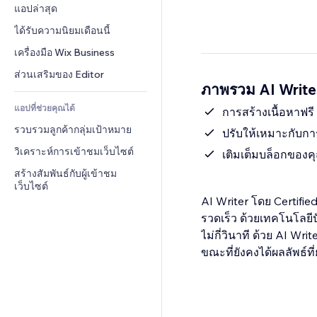
Conversion
โซลูชันคลังสินค้า
แอปล่าสุด
PDF
เอฟเฟกต์รูปภาพ
แชต
การดรอปชิป
การแชร์ไฟล์
ได้รับความนิยมเดือนนี้
ปุ่ม & เมนู
หมายเหตุ
ราคา & การสมัครใช้งาน
ข่าว
แบนเนอร์ & สัญลักษณ์
เครื่องมือ Wix Business
โทรศัพท์
การระดมทุนสาธารณะ 
บริการเนื้อหา
เครื่องคำนวน
ชุมชน
ส่วนเสริมของ Editor
(Crowdfunding)
ภาพรวม AI Writer
เอฟเฟกต์ข้อความ
ค้นหา
รีวิว & การรับรอง
อาหาร & เครื่องดื่ม
แอปที่ช่วยคุณได้
อากาศ
การสร้างเนื้อหาฟรี
CRM
รวบรวมลูกค้ากลุ่มเป้าหมาย
แผนภูมิ & ตาราง
ปรับให้เหมาะกับการ
วิเคราะห์การเข้าชมเว็บไซต์
เติมเต็มบล็อกของค
สร้างสัมพันธ์กับผู้เข้าชม
เว็บไซต์
AI Writer โดย Certifie
รวดเร็ว ด้วยเทคโนโลยีป
ไม่กี่วินาที ด้วย AI W
ขณะที่ยังคงได้ผลลัพธ์ท