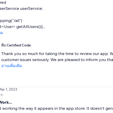
red
serService userService;
ing("/all")
st<User> getAllUsers(){...
ติม
ทีม Certified Code
Thank you so much for taking the time to review our app. W
customer issues seriously. We are pleased to inform you that
อ่านเพิ่มเติม
Mar 1, 2023
ork...
ot working the way it appears in the app store. It doesn't ge