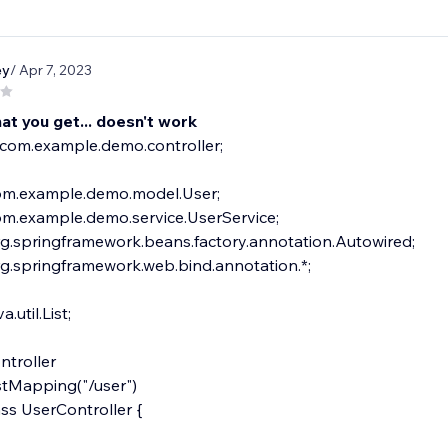
ey
/ Apr 7, 2023
hat you get... doesn't work
com.example.demo.controller;
om.example.demo.model.User;
om.example.demo.service.UserService;
rg.springframework.beans.factory.annotation.Autowired;
g.springframework.web.bind.annotation.*;
a.util.List;
troller
Mapping("/user")
ass UserController {