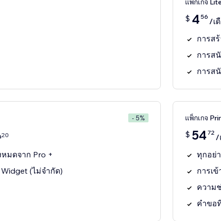
แพ็กเกจ Lit
4
56
$
/เด
การสร้
การสน
การสน
แพ็กเกจ Pr
- 5%
54
72
$
20
9
/
้งหมดจาก Pro +
ทุกอย่
 Widget (ไม่จำกัด)
การเข้า
ความช่
คำขอที