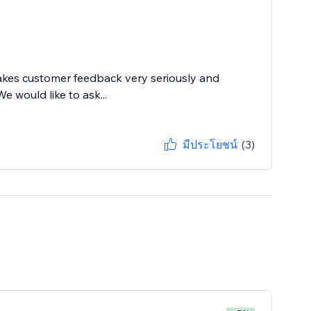
akes customer feedback very seriously and
e would like to ask...
มีประโยชน์
(3)