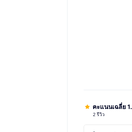
คะแนนเฉลี่ย 1
2 รีวิว