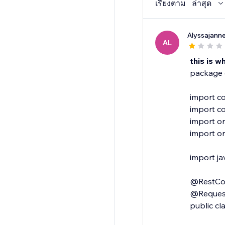
เรียงตาม
ล่าสุด
Alyssajann
AL
this is w
package 
import c
import c
import o
import or
import jav
@RestCon
@Request
public cl