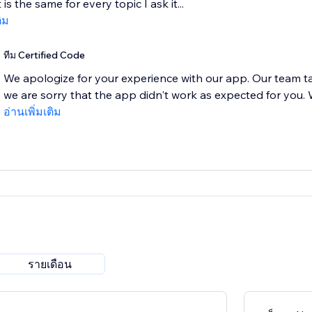
is the same for every topic I ask it...
ติม
ทีม Certified Code
We apologize for your experience with our app. Our team t
we are sorry that the app didn't work as expected for you. W
อ่านเพิ่มเติม
รายเดือน