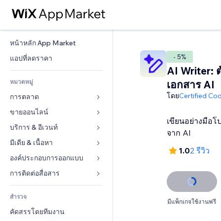
หน้าหลัก App Market
- 5%
แอปที่ลดราคา
AI Writer: 
หมวดหมู่
เอกสาร AI
โดย
Certified Co
การตลาด
ขายออนไลน์
โฆษณา
เขียนอย่างมือโ
โทรศัพท์มือถือ
บริการ & อีเวนท์
แอปสำหรับร้านค้า
จาก AI
บทวิเคราะห์
การจัดส่ง & ส่งมอบสินค้า
มีเดีย & เนื้อหา
โรงแรม
1.0
2 รีวิว
โซเชียล
ปุ่มการจำหน่าย
อีเวนท์
องค์ประกอบการออกแบบ
แกลเลอรี
SEO
คอร์สออนไลน์
ร้านอาหาร
เพลง
แผนที่  & การนำทาง
การติดต่อสื่อสาร 
มีส่วนร่วม
สั่งพิมพ์ตามความต้องการ
อสังหาริมทรัพย์
พอดแคสต์
ส่วนบุคคล & ความปลอดภัย
แบบฟอร์ม
ทำอันดับเว็บไซต์
บัญชี
สำรวจ
การจอง
การถ่ายภาพ
นาฬิกา
บล็อก
มีแพ็กเกจใช้งานฟรี
อีเมล
คูปอง & ความภักดีในแบรนด์
คัดสรรโดยทีมงาน
วิดีโอ
เทมเพลตเพจ
แบบสำรวจ