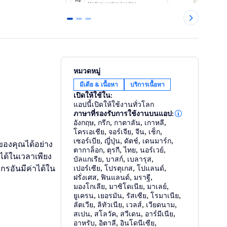
0
1
2
หมวดหมู่
มีเดีย & เนื้อหา
บริการเนื้อหา
เปิดให้ใช้ใน:
แอปนี้เปิดให้ใช้งานทั่วโลก
ภาษาที่รองรับการใช้งานบนแอป:
อังกฤษ
,
กรีก
,
กาตาลัน
,
เกาหลี
,
โครเอเชีย
,
จอร์เจีย
,
จีน
,
เช็ก
,
เซอร์เบีย
,
ญี่ปุ่น
,
ดัตช์
,
เดนมาร์ก
,
์ของคุณได้อย่าง
ตากาล็อก
,
ตุรกี
,
ไทย
,
นอร์เวย์
,
ได้ในเวลาเพียง
บัลแกเรีย
,
บาสก์
,
เบลารุส
,
กรอันมีค่าได้ใน
เปอร์เซีย
,
โปรตุเกส
,
โปแลนด์
,
ฝรั่งเศส
,
ฟินแลนด์
,
มราฐี
,
มองโกเลีย
,
มาซิโดเนีย
,
มาเลย์
,
ยูเครน
,
เยอรมัน
,
รัสเซีย
,
โรมาเนีย
,
ลัตเวีย
,
ลิทัวเนีย
,
เวลส์
,
เวียดนาม
,
สเปน
,
สโลวัค
,
สวีเดน
,
อาร์มีเนีย
,
อาหรับ
,
อิตาลี
,
อินโดนีเซีย
,