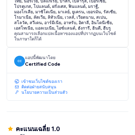
ไทย
,
นอร์เวย์
,
บัลแกเรีย
,
บาสก์
,
เบลารุส
,
เปอร์เซีย
,
โปรตุเกส
,
โปแลนด์
,
ฝรั่งเศส
,
ฟินแลนด์
,
มราฐี
,
มองโกเลีย
,
มาซิโดเนีย
,
มาเลย์
,
ยูเครน
,
เยอรมัน
,
รัสเซีย
,
โรมาเนีย
,
ลัตเวีย
,
ลิทัวเนีย
,
เวลส์
,
เวียดนาม
,
สเปน
,
สโลวัค
,
สวีเดน
,
อาร์มีเนีย
,
อาหรับ
,
อิตาลี
,
อินโดนีเซีย
,
เอสโทเนีย
,
แอลเบเนีย
,
ไอซ์แลนด์
,
ฮังการี
,
ฮินดี
,
ฮีบรู
คุณสามารถเลือกแปลเนื้อหาของแอปที่ปรากฏบนเว็บไซต์
ในภาษาใดก็ได้
แอปนี้พัฒนาโดย
CC
Certified Code
เข้าชมเว็บไซต์ของเรา
ติดต่อฝ่ายสนับสนุน
นโยบายความเป็นส่วนตัว
คะแนนเฉลี่ย 1.0