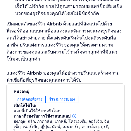
เจ็ตได้ไม่จำกัด ช่วยให้คุณสามารถเผยแพร่ชื่อเสียงเชิง
บวกของธุรกิจของคุณได้โดยไม่มีข้อจำกัด
เปิดเผยพลังของรีวิว Airbnb ด้วยแอปที่อัดแน่นไปด้วย
ฟีเจอร์ที่ออกแบบมาเพื่อแสดงและจัดการคะแนนธุรกิจของ
คุณได้อย่างง่ายดาย ตั้งแต่ระดับเริ่มต้นไปจนถึงระดับมือ
อาชีพ ปรับแต่งการแสดงรีวิวของคุณให้ตรงตามความ
ต้องการของคุณและรับความไว้วางใจจากลูกค้าที่มีแนว
โน้มจะเป็นลูกค้า
แสดงรีวิว Airbnb ของคุณได้อย่างราบรื่นและสร้างความ
น่าเชื่อถือที่ธุรกิจของคุณสมควรได้รับ
หมวดหมู่
การติดต่อสื่อสาร
รีวิว & การรับรอง
เปิดให้ใช้ใน:
แอปนี้เปิดให้ใช้งานทั่วโลก
ภาษาที่รองรับการใช้งานบนแอป:
อังกฤษ
,
กรีก
,
กาตาลัน
,
เกาหลี
,
โครเอเชีย
,
จอร์เจีย
,
จีน
,
เช็ก
,
เซอร์เบีย
,
ญี่ปุ่น
,
ดัตช์
,
เดนมาร์ก
,
ตากาล็อก
,
ตุรกี
,