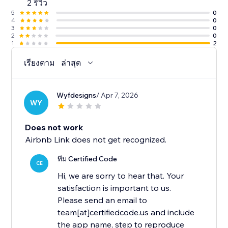
2 รีวิว
5
0
4
0
3
0
2
0
1
2
เรียงตาม
ล่าสุด
Wyfdesigns
/ Apr 7, 2026
WY
Does not work
Airbnb Link does not get recognized.
ทีม Certified Code
CE
Hi, we are sorry to hear that. Your
satisfaction is important to us.
Please send an email to
team[at]certifiedcode.us and include
the app name, step to reproduce