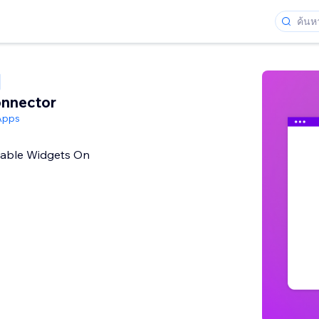
onnector
Apps
table Widgets On