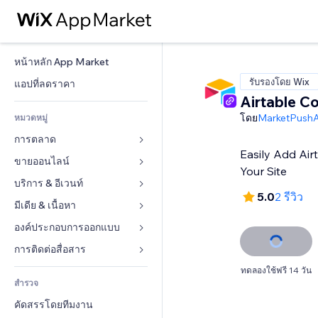
หน้าหลัก App Market
รับรองโดย Wix
แอปที่ลดราคา
Airtable C
โดย
MarketPush
หมวดหมู่
การตลาด
Easily Add Air
ขายออนไลน์
โฆษณา
Your Site
โทรศัพท์มือถือ
บริการ & อีเวนท์
แอปสำหรับร้านค้า
5.0
2 รีวิว
บทวิเคราะห์
การจัดส่ง & ส่งมอบสินค้า
มีเดีย & เนื้อหา
โรงแรม
โซเชียล
ปุ่มการจำหน่าย
อีเวนท์
องค์ประกอบการออกแบบ
แกลเลอรี
SEO
คอร์สออนไลน์
ร้านอาหาร
เพลง
แผนที่  & การนำทาง
การติดต่อสื่อสาร 
มีส่วนร่วม
สั่งพิมพ์ตามความต้องการ
อสังหาริมทรัพย์
พอดแคสต์
ส่วนบุคคล & ความปลอดภัย
แบบฟอร์ม
ทดลองใช้ฟรี 14 วัน
ทำอันดับเว็บไซต์
บัญชี
สำรวจ
การจอง
การถ่ายภาพ
นาฬิกา
บล็อก
อีเมล
คูปอง & ความภักดีในแบรนด์
คัดสรรโดยทีมงาน
วิดีโอ
เทมเพลตเพจ
แบบสำรวจ