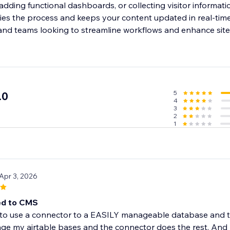
adding functional dashboards, or collecting visitor informat
fies the process and keeps your content updated in real-time.
 and teams looking to streamline workflows and enhance site 
5
.0
4
3
2
1
 Apr 3, 2026
d to CMS
to use a connector to a EASILY manageable database and th
ge my airtable bases and the connector does the rest. And r