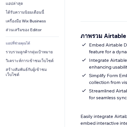
Conversion
โซลูชันคลังสินค้า
แอปล่าสุด
PDF
เอฟเฟกต์รูปภาพ
แชต
การดรอปชิป
การแชร์ไฟล์
ได้รับความนิยมเดือนนี้
ปุ่ม & เมนู
หมายเหตุ
ราคา & การสมัครใช้งาน
ข่าว
แบนเนอร์ & สัญลักษณ์
เครื่องมือ Wix Business
โทรศัพท์
การระดมทุนสาธารณะ 
บริการเนื้อหา
เครื่องคำนวน
ชุมชน
ส่วนเสริมของ Editor
(Crowdfunding)
ภาพรวม Airtable
เอฟเฟกต์ข้อความ
ค้นหา
รีวิว & การรับรอง
อาหาร & เครื่องดื่ม
แอปที่ช่วยคุณได้
อากาศ
Embed Airtable Da
CRM
feature for a dyn
รวบรวมลูกค้ากลุ่มเป้าหมาย
แผนภูมิ & ตาราง
Integrate Airtable 
วิเคราะห์การเข้าชมเว็บไซต์
enhancing usabilit
สร้างสัมพันธ์กับผู้เข้าชม
เว็บไซต์
Simplify Form Emb
collection from vis
Streamlined Airtab
for seamless sync
Easily integrate Airta
embed interactive int