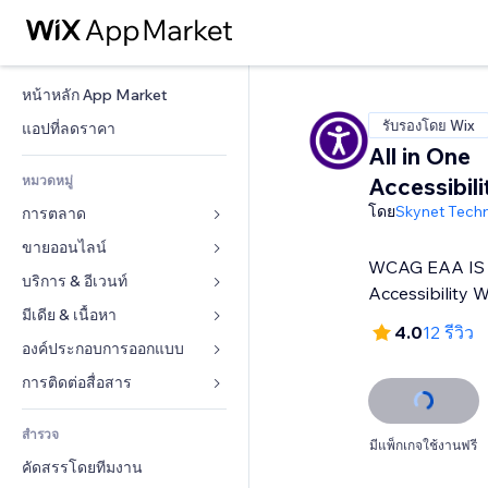
หน้าหลัก App Market
รับรองโดย Wix
แอปที่ลดราคา
All in One
หมวดหมู่
Accessibil
โดย
Skynet Tech
การตลาด
ขายออนไลน์
โฆษณา
WCAG EAA IS 
โทรศัพท์มือถือ
บริการ & อีเวนท์
แอปสำหรับร้านค้า
Accessibility 
บทวิเคราะห์
การจัดส่ง & ส่งมอบสินค้า
มีเดีย & เนื้อหา
โรงแรม
4.0
12 รีวิว
โซเชียล
ปุ่มการจำหน่าย
อีเวนท์
องค์ประกอบการออกแบบ
แกลเลอรี
SEO
คอร์สออนไลน์
ร้านอาหาร
เพลง
แผนที่  & การนำทาง
การติดต่อสื่อสาร 
มีส่วนร่วม
สั่งพิมพ์ตามความต้องการ
อสังหาริมทรัพย์
พอดแคสต์
ส่วนบุคคล & ความปลอดภัย
แบบฟอร์ม
ทำอันดับเว็บไซต์
บัญชี
สำรวจ
การจอง
การถ่ายภาพ
นาฬิกา
บล็อก
มีแพ็กเกจใช้งานฟรี
อีเมล
คูปอง & ความภักดีในแบรนด์
คัดสรรโดยทีมงาน
วิดีโอ
เทมเพลตเพจ
แบบสำรวจ