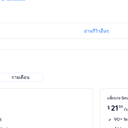
อ่านรีวิวอื่นๆ
รายเดือน
แพ็กเกจ Sma
21
50
$
/เ
90+ fe
t