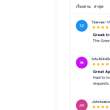
เรียงตาม
ล่าสุด
Tzervas
/ M
TZ
Greek tr
The Greek
Info30445
IN
Great Ap
Had to tr
requests.
Johnteakw
JO