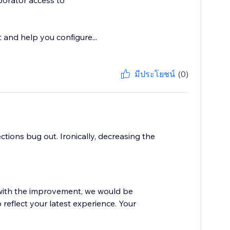
borator access to
t and help you configure...
มีประโยชน์
(0)
tions bug out. Ironically, decreasing the
d with the improvement, we would be
 reflect your latest experience. Your