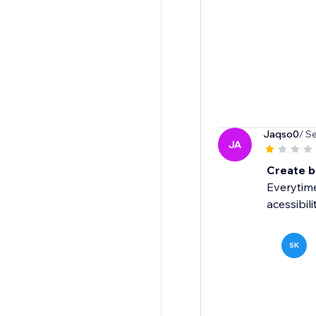
Jaqso0
/ S
JA
Create 
Everytime
acessibilit
SK