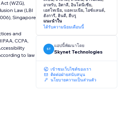
 Act (WZG),
อาหรับ
,
อิตาลี
,
อินโดนีเซีย
,
lusion Law (LBI
เอสโทเนีย
,
แอลเบเนีย
,
ไอซ์แลนด์
,
ฮังการี
,
ฮินดี
,
ฮีบรู
 2006), Singapore
แนะนำใน
ได้รับความนิยมเดือนนี้
ctices and
 HIPAA, CCPA,
แอปนี้พัฒนาโดย
cessibility
ST
Skynet Technologies
according to law
เข้าชมเว็บไซต์ของเรา
ติดต่อฝ่ายสนับสนุน
นโยบายความเป็นส่วนตัว