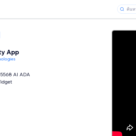
ity App
nologies
5568 AI ADA
Widget