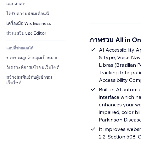
Conversion
โซลูชันคลังสินค้า
แอปล่าสุด
PDF
เอฟเฟกต์รูปภาพ
แชต
การดรอปชิป
การแชร์ไฟล์
ได้รับความนิยมเดือนนี้
ปุ่ม & เมนู
หมายเหตุ
ราคา & การสมัครใช้งาน
ข่าว
แบนเนอร์ & สัญลักษณ์
เครื่องมือ Wix Business
โทรศัพท์
การระดมทุนสาธารณะ 
บริการเนื้อหา
เครื่องคำนวน
ชุมชน
ส่วนเสริมของ Editor
(Crowdfunding)
ภาพรวม All in On
เอฟเฟกต์ข้อความ
ค้นหา
รีวิว & การรับรอง
อาหาร & เครื่องดื่ม
แอปที่ช่วยคุณได้
อากาศ
AI Accessibility 
CRM
& Type, Voice Navi
รวบรวมลูกค้ากลุ่มเป้าหมาย
แผนภูมิ & ตาราง
Libras (Brazilian 
วิเคราะห์การเข้าชมเว็บไซต์
Tracking Integrat
สร้างสัมพันธ์กับผู้เข้าชม
Accessibility Com
เว็บไซต์
Built in AI automa
interface which ha
enhances your web
impaired, color bl
Parkinson Diseas
It improves websi
2.2, Section 508,