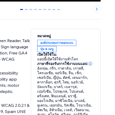
0
1
2
3
4
5
6
7
8
หมวดหมู่
een Reader, Talk
องค์ประกอบการออกแบบ
s, Sign language
ปุ่ม & เมนู
ition, Free GA4
เปิดให้ใช้ใน:
top WCAG
แอปนี้เปิดให้ใช้งานทั่วโลก
ภาษาที่รองรับการใช้งานบนแอป:
อังกฤษ
,
กรีก
,
กาตาลัน
,
เกาหลี
,
essibility
โครเอเชีย
,
จอร์เจีย
,
จีน
,
เช็ก
,
เซอร์เบีย
,
ญี่ปุ่น
,
ดัตช์
,
เดนมาร์ก
,
ility app
ตากาล็อก
,
ตุรกี
,
ไทย
,
นอร์เวย์
,
nts, motor
บัลแกเรีย
,
บาสก์
,
เบลารุส
,
ileptic,
เปอร์เซีย
,
โปรตุเกส
,
โปแลนด์
,
ฝรั่งเศส
,
ฟินแลนด์
,
มราฐี
,
มองโกเลีย
,
มาซิโดเนีย
,
มาเลย์
,
 WCAG 2.0,2.1 &
ยูเครน
,
เยอรมัน
,
รัสเซีย
,
โรมาเนีย
,
ลัตเวีย
,
ลิทัวเนีย
,
เวลส์
,
เวียดนาม
,
49, Spain UNE
สเปน
,
สโลวัค
,
สวีเดน
,
อาร์มีเนีย
,