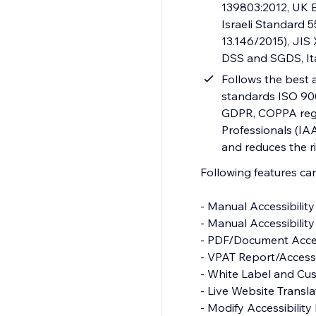
139803:2012, UK E
Israeli Standard 
13.146/2015), JIS
DSS and SGDS, It
Follows the best a
standards ISO 900
GDPR, COPPA regul
Professionals (IAA
and reduces the ri
Following features c
- Manual Accessibility Audit Report
- Manual Accessibility Remediation
- PDF/Document Accessibility Remediation
- VPAT Report/Accessibility Conformance Report(ACR)
- White Label and Custom Branding
- Live Website Translations
- Modify Accessibility Menu