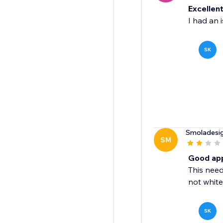
Excellen
I had an i
SK
Smoladesi
SM
Good app,
This need
not white
SK