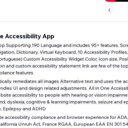
e Accessibility App
App Supporting 190 Language and includes 95+ features. Scr
gation, Dictionary, Virtual Keyboard, 10 Accessibility Profile
Portuguese) Custom Accessibility Widget Color, Icon size, Pos
ion and custom accessibility statement link are few of the 
pliance features
tically remediates all images Alternative text and uses the acc
ndles UI and design related adjustments. All in One Accessib
site accessibility to people with hearing or vision impairme
ind, dyslexia, cognitive & learning impairments, seizure and ep
e, Epilepsy and ADHD
te accessibility compliance and browser experience for ADA,
 California Unruh Act, France RGAA, European EAA EN 301 5