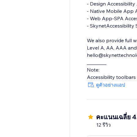
- Design Accessibility Audit
- Native Mobile App Accessibility Audit
- Web App-SPA Accessibility Audit
- SkynetAccessibility Scanner
We also provide full w
Level A, AA, AAA and 
hello@skynettechnolog
________
Note:
Accessibility toolbars
ดูตัวอย่างแอป
คะแนนเฉลี่ย 4
12 รีวิว