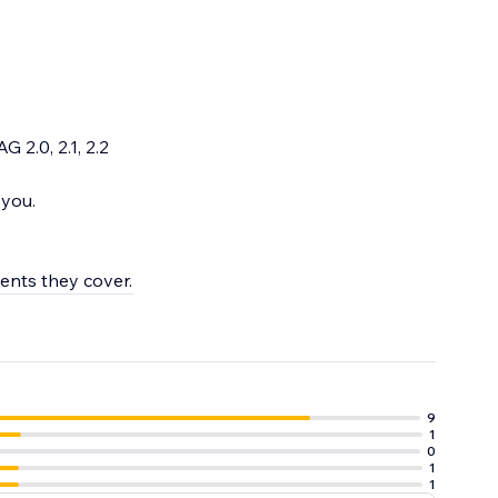
 2.0, 2.1, 2.2
 you.
ments they cover.
9
1
0
1
1