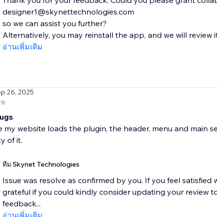
Thank you for your feedback. Could you please grant colla
designer1@skynettechnologies.com
so we can assist you further?
Alternatively, you may reinstall the app, and we will review i
อ่านเพิ่มเติม
ep 26, 2025
bugs
 my website loads the plugin, the header, menu and main sec
y of it.
ทีม Skynet Technologies
Issue was resolve as confirmed by you. If you feel satisfie
grateful if you could kindly consider updating your review to
feedback...
อ่านเพิ่มเติม