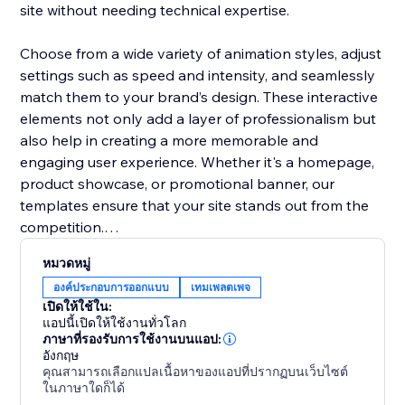
site without needing technical expertise.
Choose from a wide variety of animation styles, adjust
settings such as speed and intensity, and seamlessly
match them to your brand’s design. These interactive
elements not only add a layer of professionalism but
also help in creating a more memorable and
engaging user experience. Whether it's a homepage,
product showcase, or promotional banner, our
templates ensure that your site stands out from the
competition.
หมวดหมู่
Boost user interaction, reduce bounce rates, and
องค์ประกอบการออกแบบ
เทมเพลตเพจ
make your website more vibrant with Animation
เปิดให้ใช้ใน:
Section. It’s the easiest way to add movement and
แอปนี้เปิดให้ใช้งานทั่วโลก
make your site modern and engaging.
ภาษาที่รองรับการใช้งานบนแอป:
อังกฤษ
คุณสามารถเลือกแปลเนื้อหาของแอปที่ปรากฏบนเว็บไซต์
ในภาษาใดก็ได้