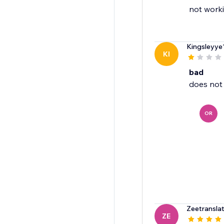
not worki
Kingsleyye
KI
bad
OR
Zeetransla
ZE