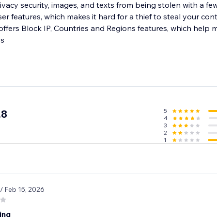
ivacy security, images, and texts from being stolen with a few 
er features, which makes it hard for a thief to steal your cont
which help merchants
es
5
.8
4
3
2
1
/ Feb 15, 2026
ing