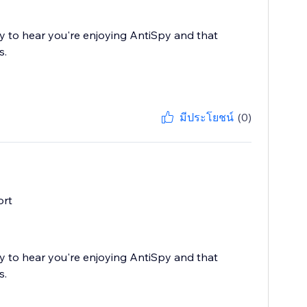
 to hear you're enjoying AntiSpy and that
s.
มีประโยชน์
(0)
ort
 to hear you're enjoying AntiSpy and that
s.