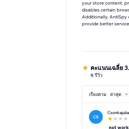
your store content, pr
disables certain brows
Additionally, AntiSpy offers Block IP, Countries and Regions features, 
provide better servic
คะแนนเฉลี่ย 3
8 รีวิว
เรียงตาม
ล่าสุด
Csonkajulia
CS
not work