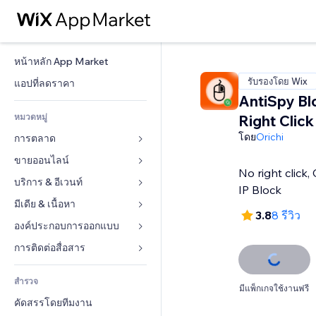
หน้าหลัก App Market
รับรองโดย Wix
แอปที่ลดราคา
AntiSpy Bl
หมวดหมู่
Right Click
โดย
Orichi
การตลาด
ขายออนไลน์
โฆษณา
No right click,
โทรศัพท์มือถือ
บริการ & อีเวนท์
แอปสำหรับร้านค้า
IP Block
บทวิเคราะห์
การจัดส่ง & ส่งมอบสินค้า
มีเดีย & เนื้อหา
โรงแรม
3.8
8 รีวิว
โซเชียล
ปุ่มการจำหน่าย
อีเวนท์
องค์ประกอบการออกแบบ
แกลเลอรี
SEO
คอร์สออนไลน์
ร้านอาหาร
เพลง
แผนที่  & การนำทาง
การติดต่อสื่อสาร 
มีส่วนร่วม
สั่งพิมพ์ตามความต้องการ
อสังหาริมทรัพย์
พอดแคสต์
ส่วนบุคคล & ความปลอดภัย
แบบฟอร์ม
ทำอันดับเว็บไซต์
บัญชี
สำรวจ
การจอง
การถ่ายภาพ
นาฬิกา
บล็อก
มีแพ็กเกจใช้งานฟรี
อีเมล
คูปอง & ความภักดีในแบรนด์
คัดสรรโดยทีมงาน
วิดีโอ
เทมเพลตเพจ
แบบสำรวจ