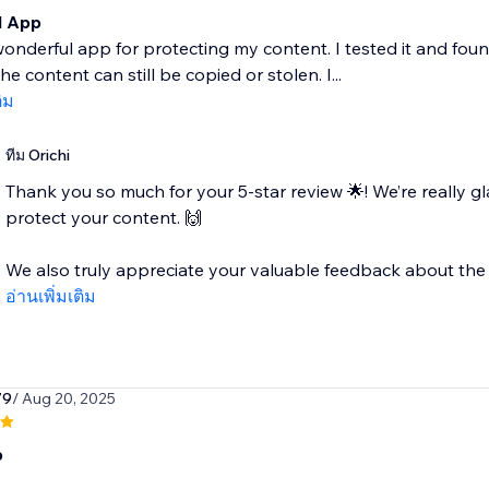
l App
 wonderful app for protecting my content. I tested it and fou
the content can still be copied or stolen. I...
ติม
ทีม Orichi
Thank you so much for your 5-star review 🌟! We’re really g
protect your content. 🙌
We also truly appreciate your valuable feedback about the pr
อ่านเพิ่มเติม
79
/ Aug 20, 2025
p