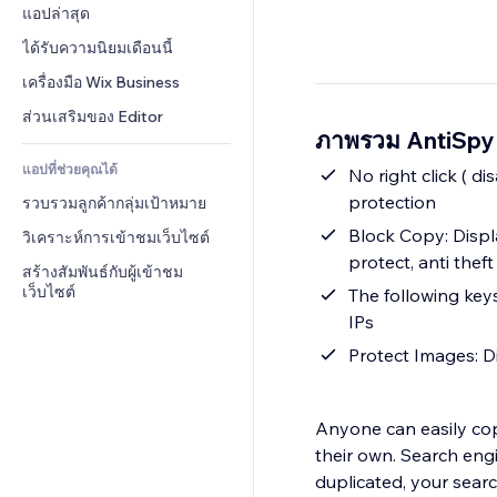
Conversion
โซลูชันคลังสินค้า
แอปล่าสุด
PDF
เอฟเฟกต์รูปภาพ
แชต
การดรอปชิป
การแชร์ไฟล์
ได้รับความนิยมเดือนนี้
ปุ่ม & เมนู
หมายเหตุ
ราคา & การสมัครใช้งาน
ข่าว
แบนเนอร์ & สัญลักษณ์
เครื่องมือ Wix Business
โทรศัพท์
การระดมทุนสาธารณะ 
บริการเนื้อหา
เครื่องคำนวน
ชุมชน
ส่วนเสริมของ Editor
(Crowdfunding)
ภาพรวม AntiSpy 
เอฟเฟกต์ข้อความ
ค้นหา
รีวิว & การรับรอง
อาหาร & เครื่องดื่ม
แอปที่ช่วยคุณได้
อากาศ
No right click ( d
CRM
protection
รวบรวมลูกค้ากลุ่มเป้าหมาย
แผนภูมิ & ตาราง
Block Copy: Displa
วิเคราะห์การเข้าชมเว็บไซต์
protect, anti theft
สร้างสัมพันธ์กับผู้เข้าชม
เว็บไซต์
The following ke
IPs
Protect Images: Di
Anyone can easily cop
their own. Search engi
duplicated, your searc