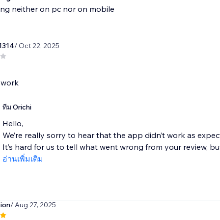
ng neither on pc nor on mobile
1314
/ Oct 22, 2025
ทีม Orichi
Hello,
We’re really sorry to hear that the app didn’t work as expec
It’s hard for us to tell what went wrong from your review, but 
อ่านเพิ่มเติม
tion
/ Aug 27, 2025