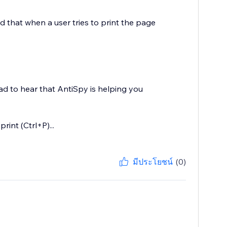
nd that when a user tries to print the page
lad to hear that AntiSpy is helping you
int (Ctrl+P)...
มีประโยชน์
(0)