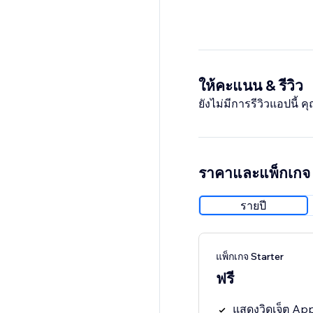
ให้คะแนน & รีวิว
ยังไม่มีการรีวิวแอปนี้
ราคาและแพ็กเกจ
รายปี
แพ็กเกจ Starter
ฟรี
แสดงวิดเจ็ต Appl