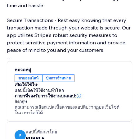
time and hassle
Secure Transactions - Rest easy knowing that every
transaction made through your website is secure. Our
app utilizes Stripe's robust security measures to
protect sensitive payment information and provide
peace of mind to you and your customers
Customization Options - Tailor the appearance of
หมวดหมู่
your Apple Payment payment button to match your
ขายออนไลน์
ปุ่มการจำหน่าย
website's design aesthetic. Choose from a variety of
เปิดให้ใช้ใน:
styles, colors, and sizes to create a cohesive and
แอปนี้เปิดให้ใช้งานทั่วโลก
professional look that enhances your brand.
ภาษาที่รองรับการใช้งานบนแอป:
อังกฤษ
คุณสามารถเลือกแปลเนื้อหาของแอปที่ปรากฏบนเว็บไซต์
ในภาษาใดก็ได้
แอปนี้พัฒนาโดย
P
PURPLE