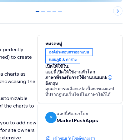
0
1
2
3
4
หมวดหมู่
o perfectly
องค์ประกอบการออกแบบ
hed) to create
แผนภูมิ & ตาราง
เปิดให้ใช้ใน:
แอปนี้เปิดให้ใช้งานทั่วโลก
a charts as
ภาษาที่รองรับการใช้งานบนแอป:
 showcasing the
อังกฤษ
คุณสามารถเลือกแปลเนื้อหาของแอป
ที่ปรากฏบนเว็บไซต์ในภาษาใดก็ได้
customizable
f the charts to
แอปนี้พัฒนาโดย
M
MarketPushApps
s you to add new
 for site owners
extensive
เข้าชมเว็บไซต์ของเรา