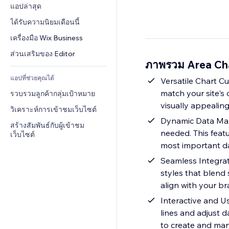
Conversion
โซลูชันคลังสินค้า
แอปล่าสุด
PDF
เอฟเฟกต์รูปภาพ
แชต
การดรอปชิป
การแชร์ไฟล์
ได้รับความนิยมเดือนนี้
ปุ่ม & เมนู
หมายเหตุ
ราคา & การสมัครใช้งาน
ข่าว
แบนเนอร์ & สัญลักษณ์
เครื่องมือ Wix Business
โทรศัพท์
การระดมทุนสาธารณะ 
บริการเนื้อหา
เครื่องคำนวน
ชุมชน
ส่วนเสริมของ Editor
(Crowdfunding)
ภาพรวม Area Ch
เอฟเฟกต์ข้อความ
ค้นหา
รีวิว & การรับรอง
อาหาร & เครื่องดื่ม
แอปที่ช่วยคุณได้
อากาศ
Versatile Chart Cu
CRM
match your site's
รวบรวมลูกค้ากลุ่มเป้าหมาย
แผนภูมิ & ตาราง
visually appealin
วิเคราะห์การเข้าชมเว็บไซต์
Dynamic Data Man
สร้างสัมพันธ์กับผู้เข้าชม
needed. This feat
เว็บไซต์
most important da
Seamless Integrat
styles that blend 
align with your br
Interactive and Us
lines and adjust d
to create and man