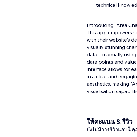
technical knowle
Introducing "Area Char
This app empowers sit
with their website's 
visually stunning char
data – manually using 
data points and values
interface allows for e
in a clear and engagin
aesthetics, making "Ar
visualisation capabiliti
ให้คะแนน & รีวิว
ยังไม่มีการรีวิวแอปนี้