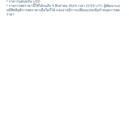
* ราคาในสกุลเงิน USD
* รายการลดราคานี้ใช้ได้จนถึง 9 สิงหาคม 2569 เวลา 23:59 UTC ผู้พัฒนาแอ
ปมีสิทธิยุติการลดราคาเมื่อใดก็ได้ และอาจมีการเปลี่ยนแปลงข้อกำหนดการลด
ราคา