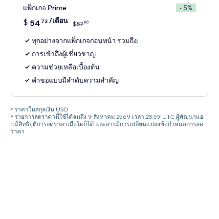
แพ็กเกจ Prime
- 5%
/เดือน
$
54
72
60
$
57
ทุกอย่างจากแพ็กเกจก่อนหน้า รวมถึง:
การเข้าถึงผู้เชี่ยวชาญ
ความช่วยเหลือเบื้องต้น
คำขอแบบมีลำดับความสำคัญ
* ราคาในสกุลเงิน USD
* รายการลดราคานี้ใช้ได้จนถึง 9 สิงหาคม 2569 เวลา 23:59 UTC ผู้พัฒนาแอ
ปมีสิทธิยุติการลดราคาเมื่อใดก็ได้ และอาจมีการเปลี่ยนแปลงข้อกำหนดการลด
ราคา