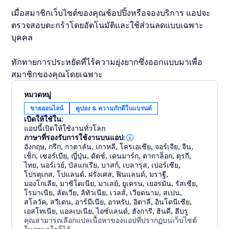
เมื่อสมาชิกเว็บไซต์ของคุณช้อปปิ้งหรือจองบริการ แอปจะ
ตรวจสอบตะกร้าโดยอัตโนมัติและใช้ส่วนลดแบบเฉพาะ
บุคคล
ทักทายการประหยัดที่ไร้ความยุ่งยากซึ่งออกแบบมาเพื่อ
สมาชิกของคุณโดยเฉพาะ
หมวดหมู่
ขายออนไลน์
คูปอง & ความภักดีในแบรนด์
เปิดให้ใช้ใน:
แอปนี้เปิดให้ใช้งานทั่วโลก
ภาษาที่รองรับการใช้งานบนแอป:
อังกฤษ
,
กรีก
,
กาตาลัน
,
เกาหลี
,
โครเอเชีย
,
จอร์เจีย
,
จีน
,
เช็ก
,
เซอร์เบีย
,
ญี่ปุ่น
,
ดัตช์
,
เดนมาร์ก
,
ตากาล็อก
,
ตุรกี
,
ไทย
,
นอร์เวย์
,
บัลแกเรีย
,
บาสก์
,
เบลารุส
,
เปอร์เซีย
,
โปรตุเกส
,
โปแลนด์
,
ฝรั่งเศส
,
ฟินแลนด์
,
มราฐี
,
มองโกเลีย
,
มาซิโดเนีย
,
มาเลย์
,
ยูเครน
,
เยอรมัน
,
รัสเซีย
,
โรมาเนีย
,
ลัตเวีย
,
ลิทัวเนีย
,
เวลส์
,
เวียดนาม
,
สเปน
,
สโลวัค
,
สวีเดน
,
อาร์มีเนีย
,
อาหรับ
,
อิตาลี
,
อินโดนีเซีย
,
เอสโทเนีย
,
แอลเบเนีย
,
ไอซ์แลนด์
,
ฮังการี
,
ฮินดี
,
ฮีบรู
คุณสามารถเลือกแปลเนื้อหาของแอปที่ปรากฏบนเว็บไซต์