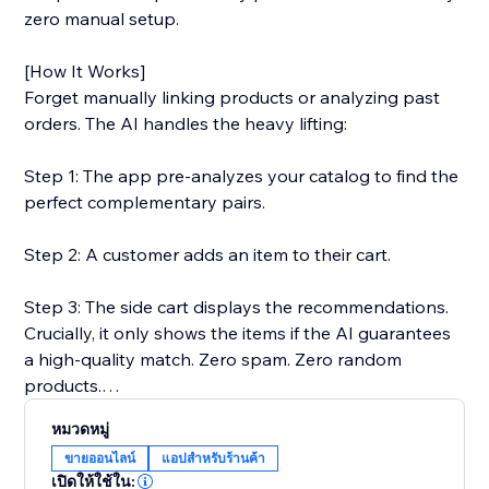
zero manual setup.
[How It Works]
Forget manually linking products or analyzing past
orders. The AI handles the heavy lifting:
Step 1: The app pre-analyzes your catalog to find the
perfect complementary pairs.
Step 2: A customer adds an item to their cart.
Step 3: The side cart displays the recommendations.
Crucially, it only shows the items if the AI guarantees
a high-quality match. Zero spam. Zero random
products.
หมวดหมู่
[Why merchants love us]
ขายออนไลน์
แอปสำหรับร้านค้า
Native Store Design: The widget automatically inherits
เปิดให้ใช้ใน: