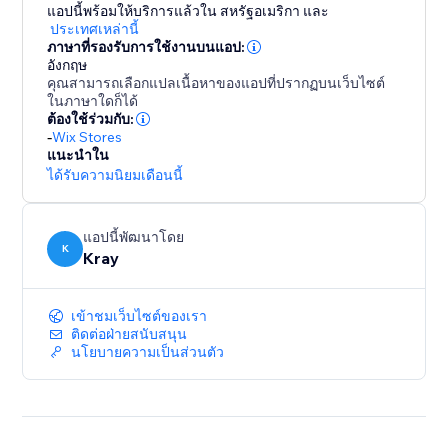
your exact colors and fonts. It looks perfectly custom-
แอปนี้พร้อมให้บริการแล้วใน สหรัฐอเมริกา
และ
built for your theme.
ประเทศเหล่านี้
ภาษาที่รองรับการใช้งานบนแอป:
อังกฤษ
Complete Text Control: Easily change the widget titles
คุณสามารถเลือกแปลเนื้อหาของแอปที่ปรากฏบนเว็บไซต์
and button names to match your brand voice.
ในภาษาใดก็ได้
ต้องใช้ร่วมกับ:
-
Wix Stores
Works on Day 1: Zero sales history required. The AI
แนะนำใน
analyzes your catalog directly and starts cross-selling
ได้รับความนิยมเดือนนี้
immediately.
แอปนี้พัฒนาโดย
K
Kray
เข้าชมเว็บไซต์ของเรา
ติดต่อฝ่ายสนับสนุน
นโยบายความเป็นส่วนตัว