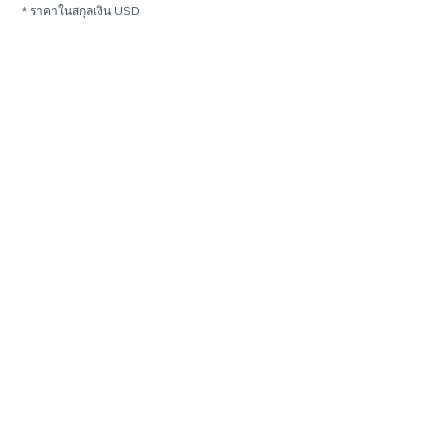
* ราคาในสกุลเงิน USD