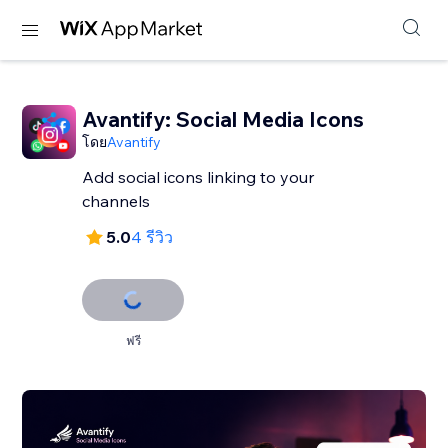
Avantify: Social Media Icons
โดย
Avantify
Add social icons linking to your
channels
5.0
4 รีวิว
ฟรี