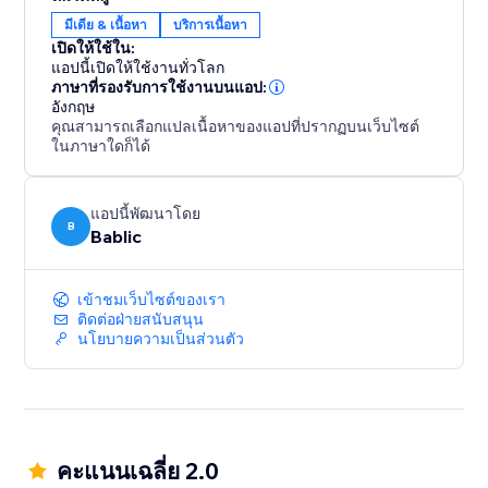
your team.
มีเดีย & เนื้อหา
บริการเนื้อหา
เปิดให้ใช้ใน:
All translations are 100% SEO friendly, which means
แอปนี้เปิดให้ใช้งานทั่วโลก
you will increase your exposure and visibility in all the
ภาษาที่รองรับการใช้งานบนแอป:
อังกฤษ
local search engines.
คุณสามารถเลือกแปลเนื้อหาของแอปที่ปรากฏบนเว็บไซต์
ในภาษาใดก็ได้
แอปนี้พัฒนาโดย
B
Bablic
เข้าชมเว็บไซต์ของเรา
ติดต่อฝ่ายสนับสนุน
นโยบายความเป็นส่วนตัว
คะแนนเฉลี่ย 2.0