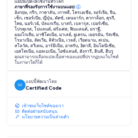
แอปนี้เปิดให้ใช้งานทั่วโลก
ภาษาที่รองรับการใช้งานบนแอป:
อังกฤษ
,
กรีก
,
กาตาลัน
,
เกาหลี
,
โครเอเชีย
,
จอร์เจีย
,
จีน
,
เช็ก
,
เซอร์เบีย
,
ญี่ปุ่น
,
ดัตช์
,
เดนมาร์ก
,
ตากาล็อก
,
ตุรกี
,
ไทย
,
นอร์เวย์
,
บัลแกเรีย
,
บาสก์
,
เบลารุส
,
เปอร์เซีย
,
โปรตุเกส
,
โปแลนด์
,
ฝรั่งเศส
,
ฟินแลนด์
,
มราฐี
,
มองโกเลีย
,
มาซิโดเนีย
,
มาเลย์
,
ยูเครน
,
เยอรมัน
,
รัสเซีย
,
โรมาเนีย
,
ลัตเวีย
,
ลิทัวเนีย
,
เวลส์
,
เวียดนาม
,
สเปน
,
สโลวัค
,
สวีเดน
,
อาร์มีเนีย
,
อาหรับ
,
อิตาลี
,
อินโดนีเซีย
,
เอสโทเนีย
,
แอลเบเนีย
,
ไอซ์แลนด์
,
ฮังการี
,
ฮินดี
,
ฮีบรู
คุณสามารถเลือกแปลเนื้อหาของแอปที่ปรากฏบนเว็บไซต์
ในภาษาใดก็ได้
แอปนี้พัฒนาโดย
CC
Certified Code
เข้าชมเว็บไซต์ของเรา
ติดต่อฝ่ายสนับสนุน
นโยบายความเป็นส่วนตัว