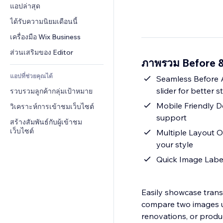
Conversion
โซลูชันคลังสินค้า
แอปล่าสุด
PDF
เอฟเฟกต์รูปภาพ
แชต
การดรอปชิป
การแชร์ไฟล์
ได้รับความนิยมเดือนนี้
ปุ่ม & เมนู
หมายเหตุ
ราคา & การสมัครใช้งาน
ข่าว
แบนเนอร์ & สัญลักษณ์
เครื่องมือ Wix Business
โทรศัพท์
การระดมทุนสาธารณะ 
บริการเนื้อหา
เครื่องคำนวน
ชุมชน
ส่วนเสริมของ Editor
(Crowdfunding)
ภาพรวม Before &
เอฟเฟกต์ข้อความ
ค้นหา
รีวิว & การรับรอง
อาหาร & เครื่องดื่ม
แอปที่ช่วยคุณได้
อากาศ
Seamless Before Af
CRM
slider for better s
รวบรวมลูกค้ากลุ่มเป้าหมาย
แผนภูมิ & ตาราง
Mobile Friendly D
วิเคราะห์การเข้าชมเว็บไซต์
support
สร้างสัมพันธ์กับผู้เข้าชม
เว็บไซต์
Multiple Layout Op
your style
Quick Image Labeli
Easily showcase trans
compare two images us
renovations, or produc