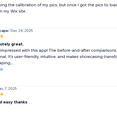
aking the calibration of my pics, but once I got the pics to lo
in my Wix site.
scape
/ Dec 24, 2025
lutely great.
y impressed with this app! The before-and-after comparisons 
nal. It’s user-friendly, intuitive, and makes showcasing trans
ping,...
ติม
ec 7, 2025
d easy thanks