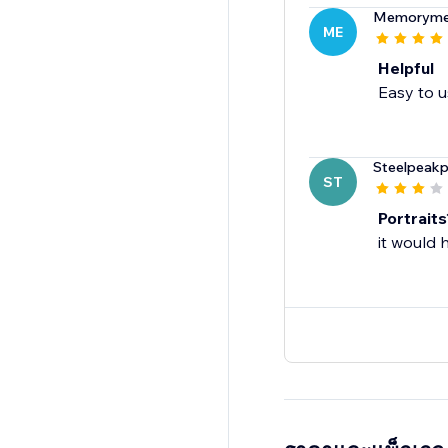
Memoryme
ME
Helpful
Easy to u
Steelpeakp
ST
Portraits
it would 