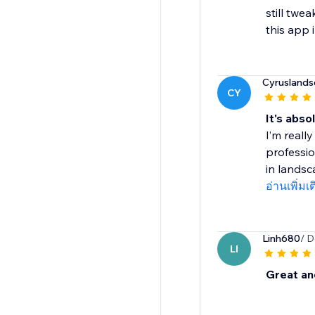
still twe
this app 
Cyrusland
CY
It's abso
I’m reall
professio
in landsca
อ่านเพิ่มเ
Linh680
/ D
LI
Great an