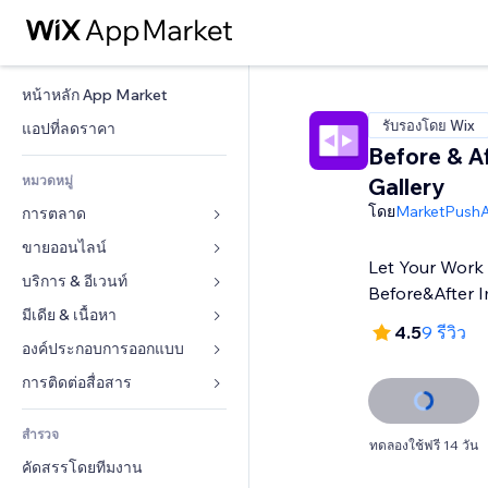
หน้าหลัก App Market
รับรองโดย Wix
แอปที่ลดราคา
Before & A
หมวดหมู่
Gallery
โดย
MarketPush
การตลาด
ขายออนไลน์
โฆษณา
Let Your Work
โทรศัพท์มือถือ
บริการ & อีเวนท์
แอปสำหรับร้านค้า
Before&After 
บทวิเคราะห์
การจัดส่ง & ส่งมอบสินค้า
มีเดีย & เนื้อหา
โรงแรม
4.5
9 รีวิว
โซเชียล
ปุ่มการจำหน่าย
อีเวนท์
องค์ประกอบการออกแบบ
แกลเลอรี
SEO
คอร์สออนไลน์
ร้านอาหาร
เพลง
แผนที่  & การนำทาง
การติดต่อสื่อสาร 
มีส่วนร่วม
สั่งพิมพ์ตามความต้องการ
อสังหาริมทรัพย์
พอดแคสต์
ส่วนบุคคล & ความปลอดภัย
แบบฟอร์ม
ทำอันดับเว็บไซต์
บัญชี
สำรวจ
การจอง
การถ่ายภาพ
นาฬิกา
บล็อก
ทดลองใช้ฟรี 14 วัน
อีเมล
คูปอง & ความภักดีในแบรนด์
คัดสรรโดยทีมงาน
วิดีโอ
เทมเพลตเพจ
แบบสำรวจ