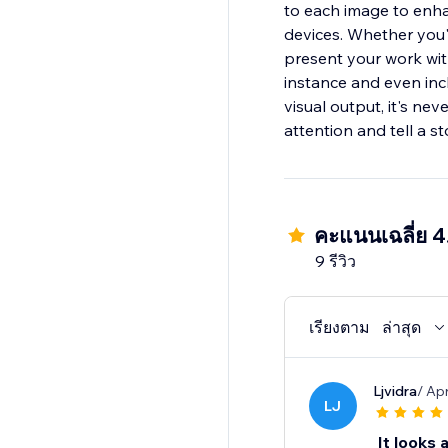
to each image to enha
devices. Whether you'r
present your work wit
instance and even incl
visual output, it's n
attention and tell a 
คะแนนเฉลี่ย 4
9 รีวิว
เรียงตาม
ล่าสุด
Ljvidra
/ Ap
LJ
It looks