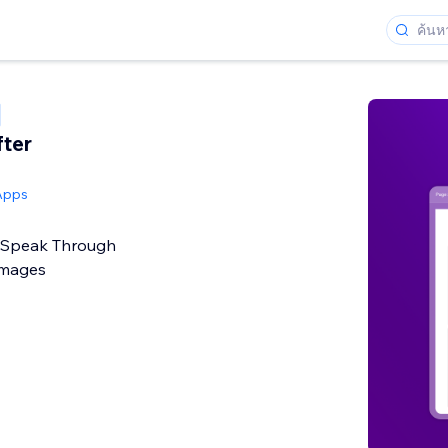
fter
Apps
 Speak Through
Images