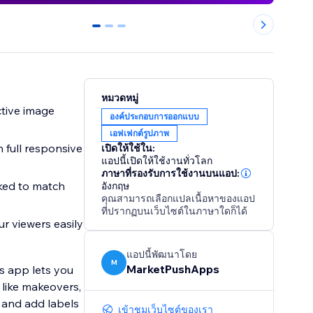
0
1
2
หมวดหมู่
ctive image
องค์ประกอบการออกแบบ
เอฟเฟกต์รูปภาพ
 full responsive
เปิดให้ใช้ใน:
แอปนี้เปิดให้ใช้งานทั่วโลก
ภาษาที่รองรับการใช้งานบนแอป:
cked to match
อังกฤษ
คุณสามารถเลือกแปลเนื้อหาของแอป
ที่ปรากฏบนเว็บไซต์ในภาษาใดก็ได้
ur viewers easily
แอปนี้พัฒนาโดย
M
MarketPushApps
is app lets you
 like makeovers,
s and add labels
เข้าชมเว็บไซต์ของเรา