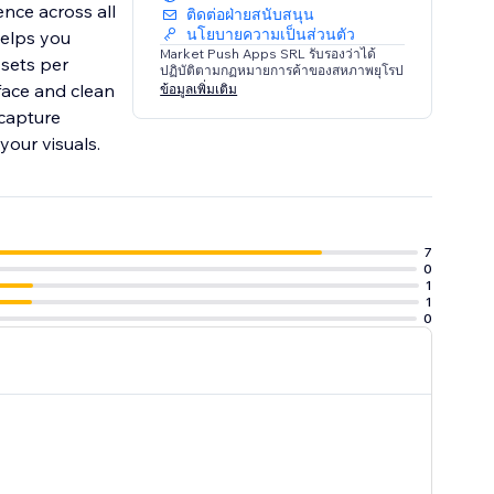
ence across all
ติดต่อฝ่ายสนับสนุน
นโยบายความเป็นส่วนตัว
helps you
Market Push Apps SRL รับรองว่าได้
 sets per
ปฏิบัติตามกฏหมายการค้าของสหภาพยุโรป
face and clean
ข้อมูลเพิ่มเติม
 capture
your visuals.
7
0
1
1
0