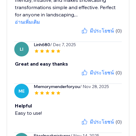
friendly, intuitive, and makes showcasing
transformations simple and effective. Perfect
for anyone in landscaping,...
อ่านเพิ่มเติม
มีประโยชน์
(0)
Linh680
/ Dec 7, 2025
LI
Great and easy thanks
มีประโยชน์
(0)
Memorymenderforyou
/ Nov 28, 2025
ME
Helpful
Easy to use!
มีประโยชน์
(0)
Steelpeakpictures
/ Nov 14, 2025