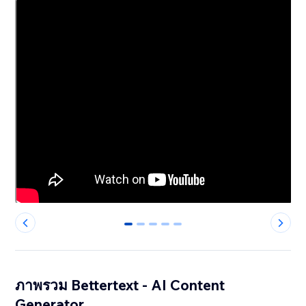
0
1
2
3
4
ภาพรวม Bettertext - AI Content
Generator