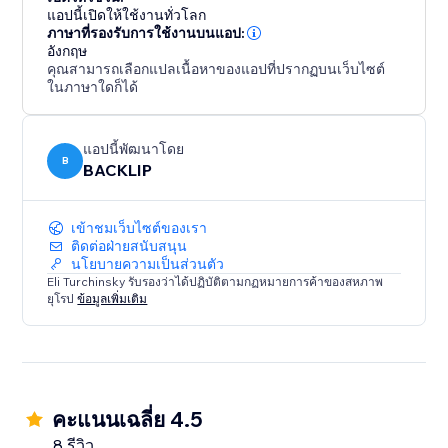
personal website, this scrolling announcement bar is
แอปนี้เปิดให้ใช้งานทั่วโลก
an essential feature for effectively delivering key
ภาษาที่รองรับการใช้งานบนแอป:
อังกฤษ
updates and ensuring that important messages are
คุณสามารถเลือกแปลเนื้อหาของแอปที่ปรากฏบนเว็บไซต์
seen by your audience.
ในภาษาใดก็ได้
แอปนี้พัฒนาโดย
B
BACKLIP
เข้าชมเว็บไซต์ของเรา
ติดต่อฝ่ายสนับสนุน
นโยบายความเป็นส่วนตัว
Eli Turchinsky รับรองว่าได้ปฏิบัติตามกฏหมายการค้าของสหภาพ
ยุโรป
ข้อมูลเพิ่มเติม
คะแนนเฉลี่ย 4.5
8 รีวิว