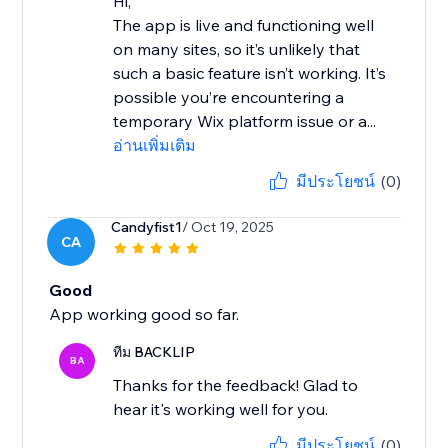
Hi,
The app is live and functioning well
on many sites, so it’s unlikely that
such a basic feature isn’t working. It’s
possible you’re encountering a
temporary Wix platform issue or a...
อ่านเพิ่มเติม
มีประโยชน์
(0)
Candyfist1
/ Oct 19, 2025
CA
Good
App working good so far.
ทีม BACKLIP
BA
Thanks for the feedback! Glad to
hear it's working well for you.
มีประโยชน์
(0)