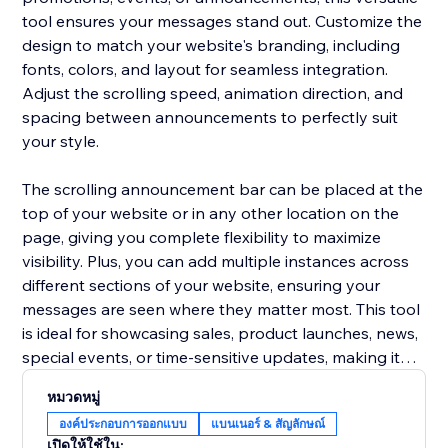
tool ensures your messages stand out. Customize the
design to match your website's branding, including
fonts, colors, and layout for seamless integration.
Adjust the scrolling speed, animation direction, and
spacing between announcements to perfectly suit
your style.
The scrolling announcement bar can be placed at the
top of your website or in any other location on the
page, giving you complete flexibility to maximize
visibility. Plus, you can add multiple instances across
different sections of your website, ensuring your
messages are seen where they matter most. This tool
is ideal for showcasing sales, product launches, news,
special events, or time-sensitive updates, making it
easier to keep your visitors informed and engaged.
หมวดหมู่
องค์ประกอบการออกแบบ
แบนเนอร์ & สัญลักษณ์
Whether you’re managing a business site, blog, or
เปิดให้ใช้ใน: