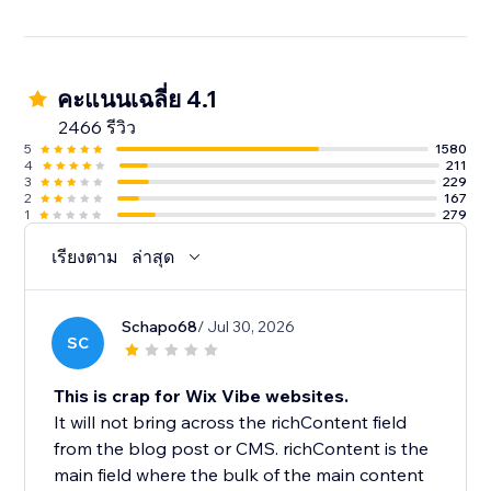
คะแนนเฉลี่ย 4.1
2466 รีวิว
5
1580
4
211
3
229
2
167
1
279
เรียงตาม
ล่าสุด
Schapo68
/ Jul 30, 2026
SC
This is crap for Wix Vibe websites.
It will not bring across the richContent field
from the blog post or CMS. richContent is the
main field where the bulk of the main content