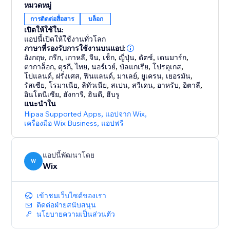
หมวดหมู่
การติดต่อสื่อสาร
บล็อก
เปิดให้ใช้ใน:
แอปนี้เปิดให้ใช้งานทั่วโลก
ภาษาที่รองรับการใช้งานบนแอป:
อังกฤษ
,
กรีก
,
เกาหลี
,
จีน
,
เช็ก
,
ญี่ปุ่น
,
ดัตช์
,
เดนมาร์ก
,
ตากาล็อก
,
ตุรกี
,
ไทย
,
นอร์เวย์
,
บัลแกเรีย
,
โปรตุเกส
,
โปแลนด์
,
ฝรั่งเศส
,
ฟินแลนด์
,
มาเลย์
,
ยูเครน
,
เยอรมัน
,
รัสเซีย
,
โรมาเนีย
,
ลิทัวเนีย
,
สเปน
,
สวีเดน
,
อาหรับ
,
อิตาลี
,
อินโดนีเซีย
,
ฮังการี
,
ฮินดี
,
ฮีบรู
แนะนำใน
Hipaa Supported Apps
,
แอปจาก Wix
,
เครื่องมือ Wix Business
,
แอปฟรี
แอปนี้พัฒนาโดย
W
Wix
เข้าชมเว็บไซต์ของเรา
ติดต่อฝ่ายสนับสนุน
นโยบายความเป็นส่วนตัว