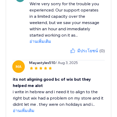
We’re very sorry for the trouble you
experienced. Our support operates
in a limited capacity over the
weekend, but we saw your message
within an hour and immediately
started working on it as...
อ่านเพิ่มเติม
มีประโยชน์
(0)
Mayastyles510
/ Aug 3, 2025
MA
its not aligning good bc of wix but they
helped me alot
i write in hebrew and i need it to align to the
right but wix had a problem on my store and it
didnt let me . they were on holidays and i...
อ่านเพิ่มเติม