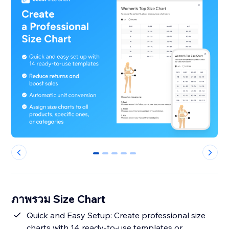
0
1
2
3
4
ภาพรวม Size Chart
Quick and Easy Setup: Create professional size
charts with 14 ready-to-use templates or