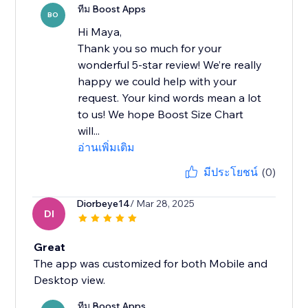
ทีม Boost Apps
BO
Hi Maya,
Thank you so much for your
wonderful 5-star review! We’re really
happy we could help with your
request. Your kind words mean a lot
to us! We hope Boost Size Chart
will...
อ่านเพิ่มเติม
มีประโยชน์
(0)
Diorbeye14
/ Mar 28, 2025
DI
Great
The app was customized for both Mobile and
Desktop view.
ทีม Boost Apps