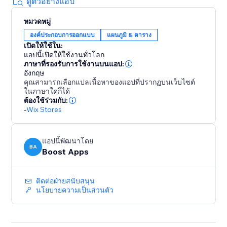
sales. Empower your customers to find the perfect fit
ดูตัวอย่างแอป
with a pop-up size guide displayed directly on
หมวดหมู่
product pages.
องค์ประกอบการออกแบบ
แผนภูมิ & ตาราง
เปิดให้ใช้ใน:
With quick setup and flexible customization options,
แอปนี้เปิดให้ใช้งานทั่วโลก
our app is the ultimate solution for improving
ภาษาที่รองรับการใช้งานบนแอป:
customer satisfaction and driving profitability. Elevate
อังกฤษ
คุณสามารถเลือกแปลเนื้อหาของแอปที่ปรากฏบนเว็บไซต์
your store today with our user-friendly size chart
ในภาษาใดก็ได้
tools.
ต้องใช้ร่วมกับ:
-
Wix Stores
แอปนี้พัฒนาโดย
BA
Boost Apps
ติดต่อฝ่ายสนับสนุน
นโยบายความเป็นส่วนตัว