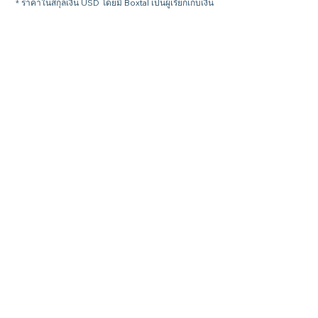
* ราคาในสกุลเงิน USD โดยมี Boxtal เป็นผู้เรียกเก็บเงิน