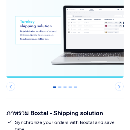
0
1
2
3
4
ภาพรวม Boxtal - Shipping solution
Synchronize your orders with Boxtal and save
time