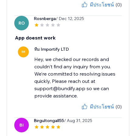
มีประโยชน์
(0)
Rosnberga
/ Dec 12, 2025
RO
App doesnt work
ทีม Importify LTD
IM
Hey, we checked our records and
couldn't find any inquiry from you.
We’re committed to resolving issues
quickly, Please reach out at
support@bundify.app so we can
provide assistance.
มีประโยชน์
(0)
Birgultongall55
/ Aug 31, 2025
BI