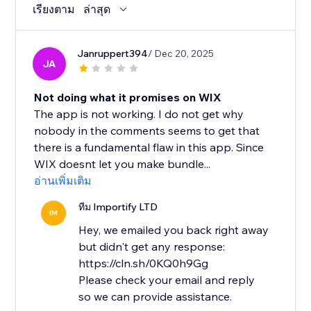
เรียงตาม
ล่าสุด
Janruppert394
/ Dec 20, 2025
JA
Not doing what it promises on WIX
The app is not working. I do not get why
nobody in the comments seems to get that
there is a fundamental flaw in this app. Since
WIX doesnt let you make bundle...
อ่านเพิ่มเติม
ทีม Importify LTD
IM
Hey, we emailed you back right away
but didn't get any response:
https://cln.sh/0KQ0h9Gg
Please check your email and reply
so we can provide assistance.