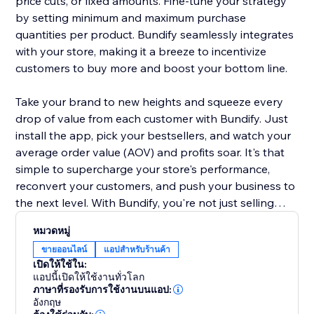
price cuts, or fixed amounts. Fine-tune your strategy
by setting minimum and maximum purchase
quantities per product. Bundify seamlessly integrates
with your store, making it a breeze to incentivize
customers to buy more and boost your bottom line.
Take your brand to new heights and squeeze every
drop of value from each customer with Bundify. Just
install the app, pick your bestsellers, and watch your
average order value (AOV) and profits soar. It's that
simple to supercharge your store's performance,
reconvert your customers, and push your business to
the next level. With Bundify, you're not just selling
products - you're maximizing the potential of every
หมวดหมู่
single transaction.
ขายออนไลน์
แอปสำหรับร้านค้า
เปิดให้ใช้ใน:
แอปนี้เปิดให้ใช้งานทั่วโลก
ภาษาที่รองรับการใช้งานบนแอป:
อังกฤษ