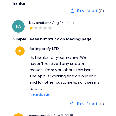
harika
มีประโยชน์
(0)
Navavedam
/ Aug 13, 2025
NA
Simple , easy but stuck on loading page
ทีม Importify LTD
IM
Hi, thanks for your review. We
haven’t received any support
request from you about this issue.
The app is working fine on our end
and for other customers, so it seems
to be...
อ่านเพิ่มเติม
มีประโยชน์
(0)
Aycontrendz
/ Aug 9, 2025