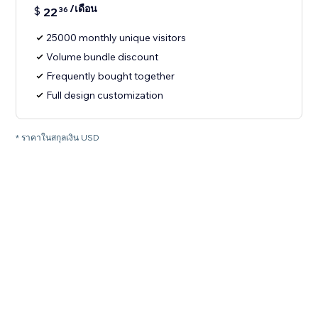
/เดือน
$
22
36
25000 monthly unique visitors
Volume bundle discount
Frequently bought together
Full design customization
* ราคาในสกุลเงิน USD