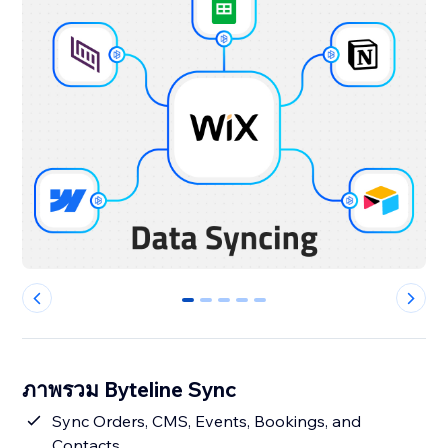
0
1
2
3
4
ภาพรวม Byteline Sync
Sync Orders, CMS, Events, Bookings, and
Contacts