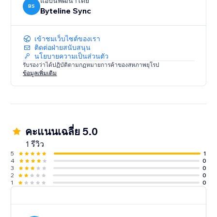
Contacts
แอปนี้พัฒนาโดย
BS
Byteline Sync
Sync your Contacts with Notion to keep customer
information up-to-date and centralized.
เข้าชมเว็บไซต์ของเรา
Have questions?
ติดต่อฝ่ายสนับสนุน
นโยบายความเป็นส่วนตัว
Feel free to send us a message from the bottom right
รับรองว่าได้ปฏิบัติตามกฏหมายการค้าของสหภาพยุโรป
chat icon of the Byteline website or console.
ข้อมูลเพิ่มเติม
คะแนนเฉลี่ย 5.0
1 รีวิว
5
1
4
0
3
0
2
0
1
0