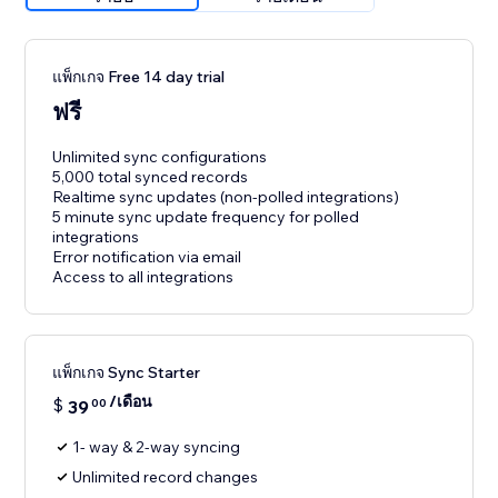
แพ็กเกจ Free 14 day trial
ฟรี
Unlimited sync configurations
5,000 total synced records
Realtime sync updates (non-polled integrations)
5 minute sync update frequency for polled
integrations
Error notification via email
Access to all integrations
แพ็กเกจ Sync Starter
/เดือน
$
39
00
1- way & 2-way syncing
Unlimited record changes