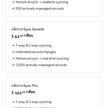
Historical sync + realtime syncing
500 actively managed records
แพ็กเกจ Sync Growth
/เดือน
$
63
00
1-way & 2-way syncing
Unlimited record changes
Historical sync + real time syncing
2,000 actively managed records
แพ็กเกจ Sync Pro
/เดือน
$
103
00
1-way & 2-way syncing