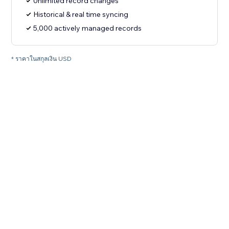
Unlimited record changes
Historical & real time syncing
5,000 actively managed records
* ราคาในสกุลเงิน USD