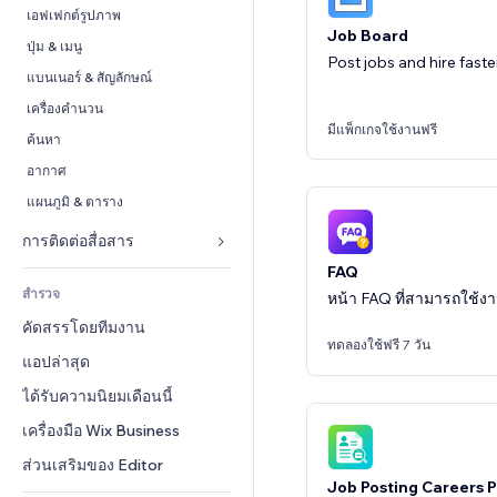
Conversion
โซลูชันคลังสินค้า
PDF
เอฟเฟกต์รูปภาพ
Job Board
การดรอปชิป
การแชร์ไฟล์
ปุ่ม & เมนู
Post jobs and hire faste
ราคา & การสมัครใช้งาน
ข่าว
แบนเนอร์ & สัญลักษณ์
การระดมทุนสาธารณะ 
บริการเนื้อหา
เครื่องคำนวน
(Crowdfunding)
มีแพ็กเกจใช้งานฟรี
เอฟเฟกต์ข้อความ
ค้นหา
อาหาร & เครื่องดื่ม
อากาศ
แผนภูมิ & ตาราง
การติดต่อสื่อสาร 
FAQ
แบบฟอร์ม
สำรวจ
หน้า FAQ ที่สามารถใช้งา
บล็อก
คัดสรรโดยทีมงาน
แบบสำรวจ
ทดลองใช้ฟรี 7 วัน
แอปล่าสุด
แชต
ได้รับความนิยมเดือนนี้
หมายเหตุ
เครื่องมือ Wix Business
โทรศัพท์
ชุมชน
ส่วนเสริมของ Editor
Job Posting Careers 
รีวิว & การรับรอง