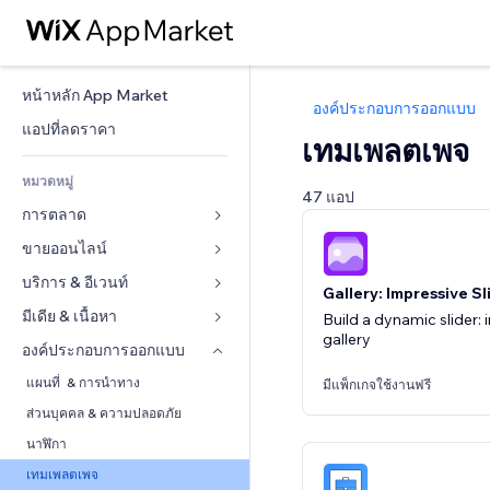
หน้าหลัก App Market
องค์ประกอบการออกแบบ
แอปที่ลดราคา
เทมเพลตเพจ
หมวดหมู่
47 แอป
การตลาด
ขายออนไลน์
โฆษณา
โทรศัพท์มือถือ
บริการ & อีเวนท์
แอปสำหรับร้านค้า
Gallery: Impressive S
บทวิเคราะห์
การจัดส่ง & ส่งมอบสินค้า
มีเดีย & เนื้อหา
โรงแรม
Build a dynamic slider:
gallery
โซเชียล
ปุ่มการจำหน่าย
อีเวนท์
องค์ประกอบการออกแบบ
แกลเลอรี
SEO
คอร์สออนไลน์
ร้านอาหาร
เพลง
แผนที่  & การนำทาง
มีแพ็กเกจใช้งานฟรี
มีส่วนร่วม
สั่งพิมพ์ตามความต้องการ
อสังหาริมทรัพย์
พอดแคสต์
ส่วนบุคคล & ความปลอดภัย
ทำอันดับเว็บไซต์
บัญชี
การจอง
การถ่ายภาพ
นาฬิกา
อีเมล
คูปอง & ความภักดีในแบรนด์
วิดีโอ
เทมเพลตเพจ