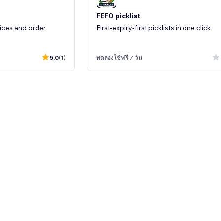
FEFO picklist
ices and order
First-expiry-first picklists in one click
5.0
(1)
ทดลองใช้ฟรี 7 วัน