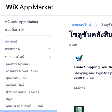
หน้าหลัก App Market
ขายออนไลน์
โซลูชั
แอปที่ลดราคา
โซลูชันคลังสิ
หมวดหมู่
5 แอป
การตลาด
ขายออนไลน์
โฆษณา
โทรศัพท์มือถือ
แอปสำหรับร้านค้า
Envia Shipping Soluti
บทวิเคราะห์
การจัดส่ง & ส่งมอบสินค้า
Shipping and logistics 
ecommerce
โซเชียล
ปุ่มการจำหน่าย
SEO
คอร์สออนไลน์
ติดตั้งฟรี
มีส่วนร่วม
สั่งพิมพ์ตามความต้องการ
ทำอันดับเว็บไซต์
บัญชี
อีเมล
คูปอง & ความภักดีในแบรนด์