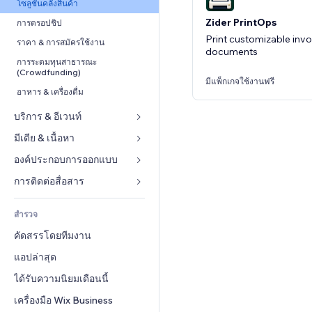
Conversion
โซลูชันคลังสินค้า
Zider PrintOps
การดรอปชิป
Print customizable invo
ราคา & การสมัครใช้งาน
documents
การระดมทุนสาธารณะ 
(Crowdfunding)
มีแพ็กเกจใช้งานฟรี
อาหาร & เครื่องดื่ม
บริการ & อีเวนท์
มีเดีย & เนื้อหา
โรงแรม
อีเวนท์
องค์ประกอบการออกแบบ
แกลเลอรี
ร้านอาหาร
เพลง
แผนที่  & การนำทาง
การติดต่อสื่อสาร 
อสังหาริมทรัพย์
พอดแคสต์
ส่วนบุคคล & ความปลอดภัย
แบบฟอร์ม
สำรวจ
การจอง
การถ่ายภาพ
นาฬิกา
บล็อก
คัดสรรโดยทีมงาน
วิดีโอ
เทมเพลตเพจ
แบบสำรวจ
แอปล่าสุด
PDF
เอฟเฟกต์รูปภาพ
แชต
การแชร์ไฟล์
ได้รับความนิยมเดือนนี้
ปุ่ม & เมนู
หมายเหตุ
ข่าว
แบนเนอร์ & สัญลักษณ์
เครื่องมือ Wix Business
โทรศัพท์