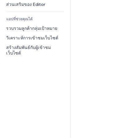
บริการเนื้อหา
เครื่องคำนวน
ชุมชน
ส่วนเสริมของ Editor
เอฟเฟกต์ข้อความ
ค้นหา
รีวิว & การรับรอง
แอปที่ช่วยคุณได้
อากาศ
CRM
รวบรวมลูกค้ากลุ่มเป้าหมาย
แผนภูมิ & ตาราง
วิเคราะห์การเข้าชมเว็บไซต์
สร้างสัมพันธ์กับผู้เข้าชม
เว็บไซต์