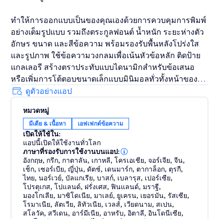
ทำให้การออกแบบเป็นของคุณเองด้วยการควบคุมการพิมพ์
อย่างเต็มรูปแบบ รวมถึงตระกูลฟอนต์ น้ำหนัก ระยะห่างตัว
อักษร ขนาด และสีข้อความ พร้อมรองรับพื้นหลังโปร่งใส
และรูปภาพ ใช้ข้อความวงกลมเพื่อเน้นหัวข้อหลัก ติดป้าย
แกลเลอรี สร้างตราประทับแบบไดนามิกสำหรับข้อเสนอ
หรือเพิ่มการโต้ตอบขนาดเล็กแบบมินิมอลทั่วทั้งหน้าของ
คุณ ทำงานได้อย่างราบรื่นในเอดิเตอร์ เพื่อให้คุณออกแบบ
ดูตัวอย่างแอป
ได้เร็วขึ้น รักษาทุกอย่างให้ตรงกับแบรนด์ และเผยแพร่เลย์
หมวดหมู่
เอาต์ที่ขัดเกลาและโต้ตอบได้โดยไม่ต้องเขียนโค้ด
มีเดีย & เนื้อหา
เอฟเฟกต์ข้อความ
เปิดให้ใช้ใน:
แอปนี้เปิดให้ใช้งานทั่วโลก
ภาษาที่รองรับการใช้งานบนแอป:
อังกฤษ
,
กรีก
,
กาตาลัน
,
เกาหลี
,
โครเอเชีย
,
จอร์เจีย
,
จีน
,
เช็ก
,
เซอร์เบีย
,
ญี่ปุ่น
,
ดัตช์
,
เดนมาร์ก
,
ตากาล็อก
,
ตุรกี
,
ไทย
,
นอร์เวย์
,
บัลแกเรีย
,
บาสก์
,
เบลารุส
,
เปอร์เซีย
,
โปรตุเกส
,
โปแลนด์
,
ฝรั่งเศส
,
ฟินแลนด์
,
มราฐี
,
มองโกเลีย
,
มาซิโดเนีย
,
มาเลย์
,
ยูเครน
,
เยอรมัน
,
รัสเซีย
,
โรมาเนีย
,
ลัตเวีย
,
ลิทัวเนีย
,
เวลส์
,
เวียดนาม
,
สเปน
,
สโลวัค
,
สวีเดน
,
อาร์มีเนีย
,
อาหรับ
,
อิตาลี
,
อินโดนีเซีย
,