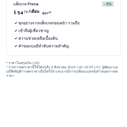
แพ็กเกจ Prime
- 5%
/เดือน
$
54
72
60
$
57
ทุกอย่างจากแพ็กเกจก่อนหน้า รวมถึง:
เข้าถึงผู้เชี่ยวชาญ
ความช่วยเหลือเบื้องต้น
คำขอแบบมีลำดับความสำคัญ
* ราคาในสกุลเงิน USD
* รายการลดราคานี้ใช้ได้จนถึง 9 สิงหาคม 2569 เวลา 23:59 UTC ผู้พัฒนาแอ
ปมีสิทธิยุติการลดราคาเมื่อใดก็ได้ และอาจมีการเปลี่ยนแปลงข้อกำหนดการลด
ราคา