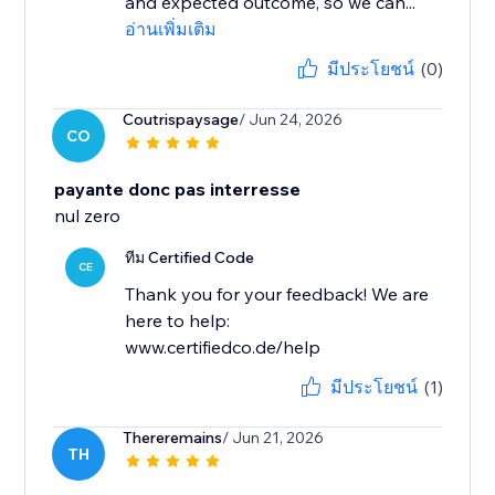
and expected outcome, so we can...
อ่านเพิ่มเติม
มีประโยชน์
(0)
Coutrispaysage
/ Jun 24, 2026
CO
payante donc pas interresse
nul zero
ทีม Certified Code
CE
Thank you for your feedback! We are
here to help:
www.certifiedco.de/help
มีประโยชน์
(1)
Thereremains
/ Jun 21, 2026
TH