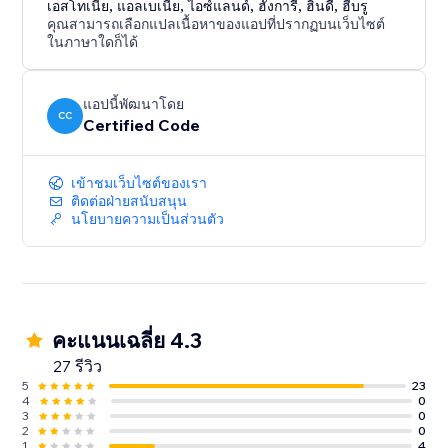
เอสโทเนีย
,
แอลเบเนีย
,
ไอซ์แลนด์
,
ฮังการี
,
ฮินดี
,
ฮีบรู
คุณสามารถเลือกแปลเนื้อหาของแอปที่ปรากฏบนเว็บไซต์
ในภาษาใดก็ได้
แอปนี้พัฒนาโดย
CC
Certified Code
เข้าชมเว็บไซต์ของเรา
ติดต่อฝ่ายสนับสนุน
นโยบายความเป็นส่วนตัว
คะแนนเฉลี่ย 4.3
27 รีวิว
5
23
4
0
3
0
2
0
1
4