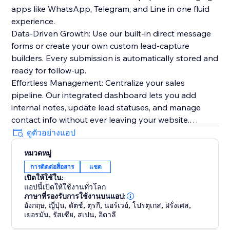
apps like WhatsApp, Telegram, and Line in one fluid
experience.
Data-Driven Growth: Use our built-in direct message
forms or create your own custom lead-capture
builders. Every submission is automatically stored and
ready for follow-up.
Effortless Management: Centralize your sales
pipeline. Our integrated dashboard lets you add
internal notes, update lead statuses, and manage
contact info without ever leaving your website.
Stunning Aesthetics: Choose from 25+ premium
ดูตัวอย่างแอป
themes and multiple display layouts. Whether you
หมวดหมู่
want a centered modal for high attention or a subtle
การติดต่อสื่อสาร
แชต
footer navigation, we’ve got you covered.
เปิดให้ใช้ใน:
แอปนี้เปิดให้ใช้งานทั่วโลก
Everything you need to succeed:
ภาษาที่รองรับการใช้งานบนแอป:
Real-time Notifications: Get automatic email alerts the
อังกฤษ
,
ญี่ปุ่น
,
ดัตช์
,
ตุรกี
,
นอร์เวย์
,
โปรตุเกส
,
ฝรั่งเศส
,
เยอรมัน
,
รัสเซีย
,
สเปน
,
อิตาลี
second a new lead comes in.