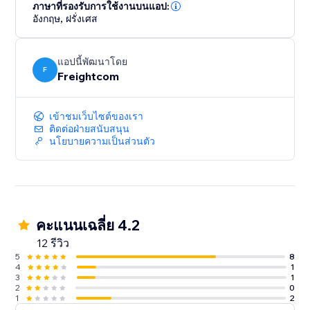
shipment tracking pages and real-time tracking
ภาษาที่รองรับการใช้งานบนแอป:
อังกฤษ
,
ฝรั่งเศส
update emails
- Built-in features like Order Management Tags and
OnePrint to help boost operational efficiency
แอปนี้พัฒนาโดย
F
Freightcom
Integrate your store with ClickShip and see the
difference that world-class shipping and fulfillment
เข้าชมเว็บไซต์ของเรา
can make for your business.
ติดต่อฝ่ายสนับสนุน
นโยบายความเป็นส่วนตัว
คะแนนเฉลี่ย 4.2
12 รีวิว
5
8
4
1
3
1
2
0
1
2