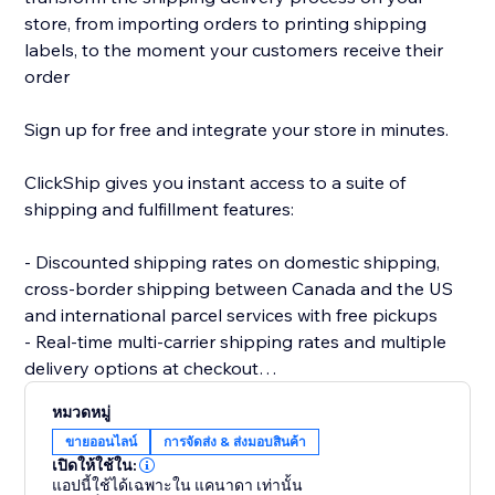
store, from importing orders to printing shipping
labels, to the moment your customers receive their
order
Sign up for free and integrate your store in minutes.
ClickShip gives you instant access to a suite of
shipping and fulfillment features:
- Discounted shipping rates on domestic shipping,
cross-border shipping between Canada and the US
and international parcel services with free pickups
- Real-time multi-carrier shipping rates and multiple
delivery options at checkout
- Fulfillment tools like advanced shipping rules, single-
หมวดหมู่
SKU multi-box shipping, user management and smart
ขายออนไลน์
การจัดส่ง & ส่งมอบสินค้า
packaging optimization
เปิดให้ใช้ใน:
- Custom branding on automated shipping labels,
แอปนี้ใช้ได้เฉพาะใน แคนาดา เท่านั้น