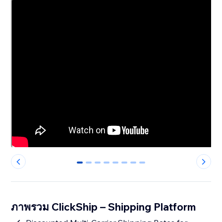
0
1
2
3
4
5
6
7
ภาพรวม ClickShip – Shipping Platform