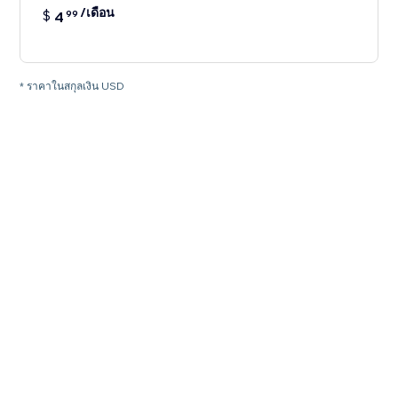
/เดือน
$
4
99
* ราคาในสกุลเงิน USD