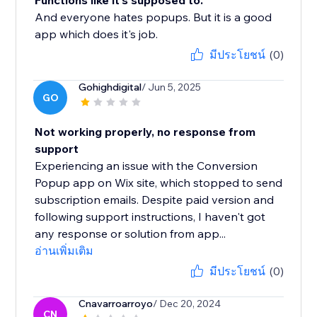
Functions like it's supposed to.
And everyone hates popups. But it is a good
app which does it's job.
มีประโยชน์
(0)
Gohighdigital
/ Jun 5, 2025
GO
Not working properly, no response from
support
Experiencing an issue with the Conversion
Popup app on Wix site, which stopped to send
subscription emails. Despite paid version and
following support instructions, I haven't got
any response or solution from app...
อ่านเพิ่มเติม
มีประโยชน์
(0)
Cnavarroarroyo
/ Dec 20, 2024
CN