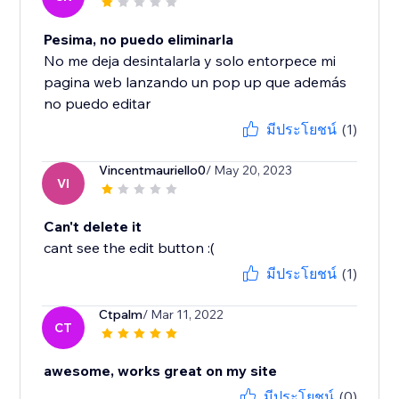
Pesima, no puedo eliminarla
No me deja desintalarla y solo entorpece mi
pagina web lanzando un pop up que además
no puedo editar
มีประโยชน์
(1)
Vincentmauriello0
/ May 20, 2023
VI
Can't delete it
cant see the edit button :(
มีประโยชน์
(1)
Ctpalm
/ Mar 11, 2022
CT
awesome, works great on my site
มีประโยชน์
(0)