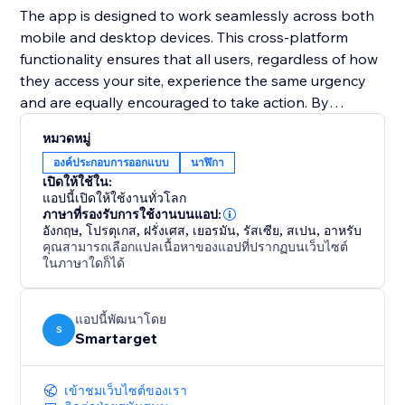
The app is designed to work seamlessly across both
mobile and desktop devices. This cross-platform
functionality ensures that all users, regardless of how
they access your site, experience the same urgency
and are equally encouraged to take action. By
integrating the Countdown Bar Timer, you can
หมวดหมู่
enhance user experience, drive conversions, and
องค์ประกอบการออกแบบ
นาฬิกา
make your announcements more impactful.
เปิดให้ใช้ใน:
แอปนี้เปิดให้ใช้งานทั่วโลก
ภาษาที่รองรับการใช้งานบนแอป:
อังกฤษ
,
โปรตุเกส
,
ฝรั่งเศส
,
เยอรมัน
,
รัสเซีย
,
สเปน
,
อาหรับ
คุณสามารถเลือกแปลเนื้อหาของแอปที่ปรากฏบนเว็บไซต์
ในภาษาใดก็ได้
แอปนี้พัฒนาโดย
S
Smartarget
เข้าชมเว็บไซต์ของเรา