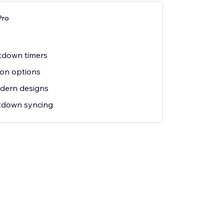
Pro
tdown timers
ion options
dern designs
tdown syncing