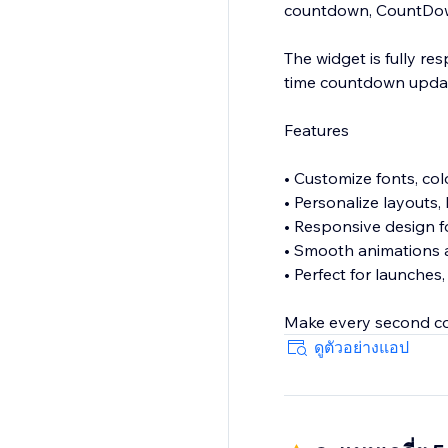
countdown, CountDown
The widget is fully r
time countdown update
Features
• Customize fonts, col
• Personalize layouts
• Responsive design fo
• Smooth animations 
• Perfect for launche
Make every second c
ดูตัวอย่างแอป