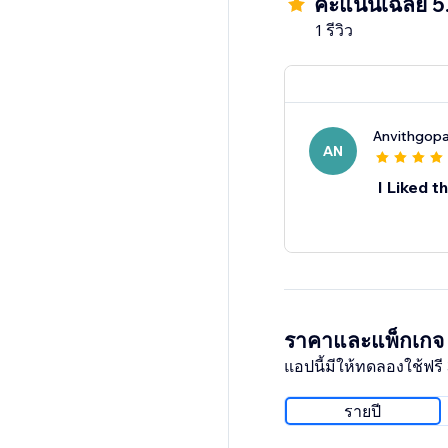
คะแนนเฉลี่ย 5
1 รีวิว
Anvithgopa
AN
I Liked t
ราคาและแพ็กเกจ
แอปนี้มีให้ทดลองใช้ฟรี 
รายปี