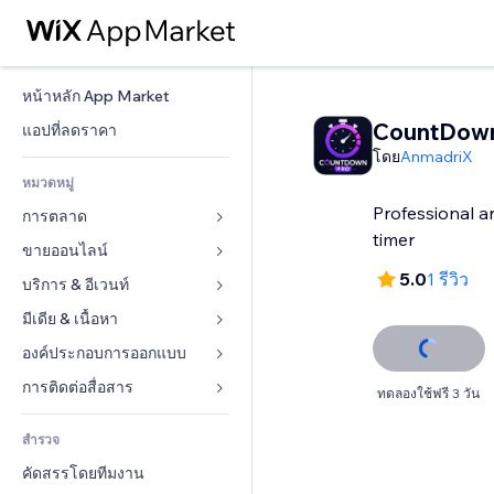
หน้าหลัก App Market
CountDown
แอปที่ลดราคา
โดย
AnmadriX
หมวดหมู่
Professional 
การตลาด
timer
ขายออนไลน์
โฆษณา
5.0
1 รีวิว
โทรศัพท์มือถือ
บริการ & อีเวนท์
แอปสำหรับร้านค้า
บทวิเคราะห์
การจัดส่ง & ส่งมอบสินค้า
มีเดีย & เนื้อหา
โรงแรม
โซเชียล
ปุ่มการจำหน่าย
อีเวนท์
องค์ประกอบการออกแบบ
แกลเลอรี
SEO
คอร์สออนไลน์
ร้านอาหาร
เพลง
แผนที่  & การนำทาง
การติดต่อสื่อสาร 
ทดลองใช้ฟรี 3 วัน
มีส่วนร่วม
สั่งพิมพ์ตามความต้องการ
อสังหาริมทรัพย์
พอดแคสต์
ส่วนบุคคล & ความปลอดภัย
แบบฟอร์ม
ทำอันดับเว็บไซต์
บัญชี
สำรวจ
การจอง
การถ่ายภาพ
นาฬิกา
บล็อก
อีเมล
คูปอง & ความภักดีในแบรนด์
คัดสรรโดยทีมงาน
วิดีโอ
เทมเพลตเพจ
แบบสำรวจ