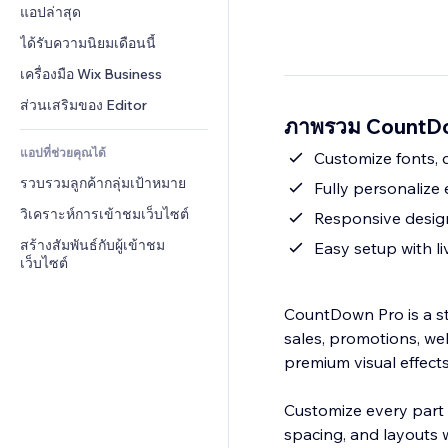
Conversion
โซลูชันคลังสินค้า
แอปล่าสุด
PDF
เอฟเฟกต์รูปภาพ
แชต
การดรอปชิป
การแชร์ไฟล์
ได้รับความนิยมเดือนนี้
ปุ่ม & เมนู
หมายเหตุ
ราคา & การสมัครใช้งาน
ข่าว
แบนเนอร์ & สัญลักษณ์
เครื่องมือ Wix Business
โทรศัพท์
การระดมทุนสาธารณะ 
บริการเนื้อหา
เครื่องคำนวน
ชุมชน
ส่วนเสริมของ Editor
(Crowdfunding)
ภาพรวม CountD
เอฟเฟกต์ข้อความ
ค้นหา
รีวิว & การรับรอง
อาหาร & เครื่องดื่ม
แอปที่ช่วยคุณได้
อากาศ
Customize fonts, c
CRM
รวบรวมลูกค้ากลุ่มเป้าหมาย
แผนภูมิ & ตาราง
Fully personaliz
วิเคราะห์การเข้าชมเว็บไซต์
Responsive design 
สร้างสัมพันธ์กับผู้เข้าชม
Easy setup with l
เว็บไซต์
CountDown Pro is a st
sales, promotions, we
premium visual effect
Customize every part 
spacing, and layouts 