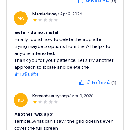
มีประโยชน์
(0)
Marniedavey
/ Apr 9, 2026
MA
awful - do not install
Finally found how to delete the app after
trying maybe 5 options from the AI help - for
anyone interested:
Thank you for your patience. Let's try another
approach to locate and delete the...
อ่านเพิ่มเติม
มีประโยชน์
(1)
Koreanbeautyshop
/ Apr 9, 2026
KO
Another 'wix app'
Terrible...what can I say? the grid doesn't even
cover the full screen