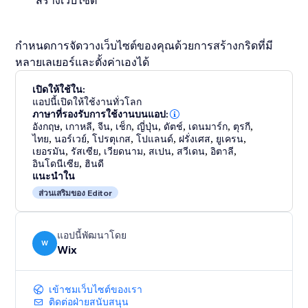
สร้างเว็บไซต์
กำหนดการจัดวางเว็บไซต์ของคุณด้วยการสร้างกริดที่มี
หลายเลเยอร์และตั้งค่าเองได้
เปิดให้ใช้ใน:
แอปนี้เปิดให้ใช้งานทั่วโลก
ภาษาที่รองรับการใช้งานบนแอป:
อังกฤษ
,
เกาหลี
,
จีน
,
เช็ก
,
ญี่ปุ่น
,
ดัตช์
,
เดนมาร์ก
,
ตุรกี
,
ไทย
,
นอร์เวย์
,
โปรตุเกส
,
โปแลนด์
,
ฝรั่งเศส
,
ยูเครน
,
เยอรมัน
,
รัสเซีย
,
เวียดนาม
,
สเปน
,
สวีเดน
,
อิตาลี
,
อินโดนีเซีย
,
ฮินดี
แนะนำใน
ส่วนเสริมของ Editor
แอปนี้พัฒนาโดย
W
Wix
เข้าชมเว็บไซต์ของเรา
ติดต่อฝ่ายสนับสนุน