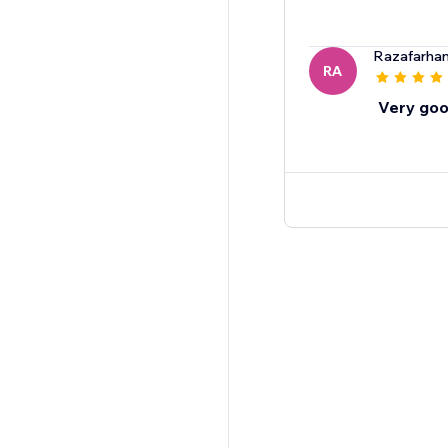
Razafarha
RA
Very goo