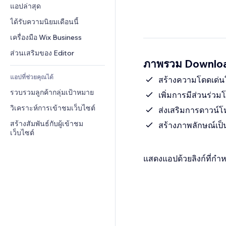
Conversion
โซลูชันคลังสินค้า
แอปล่าสุด
PDF
เอฟเฟกต์รูปภาพ
แชต
การดรอปชิป
การแชร์ไฟล์
ได้รับความนิยมเดือนนี้
ปุ่ม & เมนู
หมายเหตุ
ราคา & การสมัครใช้งาน
ข่าว
แบนเนอร์ & สัญลักษณ์
เครื่องมือ Wix Business
โทรศัพท์
การระดมทุนสาธารณะ 
บริการเนื้อหา
เครื่องคำนวน
ชุมชน
ส่วนเสริมของ Editor
(Crowdfunding)
ภาพรวม Downloa
เอฟเฟกต์ข้อความ
ค้นหา
รีวิว & การรับรอง
อาหาร & เครื่องดื่ม
แอปที่ช่วยคุณได้
อากาศ
สร้างความโดดเด่น
CRM
รวบรวมลูกค้ากลุ่มเป้าหมาย
แผนภูมิ & ตาราง
เพิ่มการมีส่วนร่วม
วิเคราะห์การเข้าชมเว็บไซต์
ส่งเสริมการดาวน์โ
สร้างสัมพันธ์กับผู้เข้าชม
สร้างภาพลักษณ์เป็
เว็บไซต์
แสดงแอปด้วยลิงก์ที่กำห