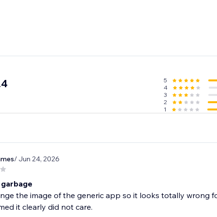
5
.4
4
3
2
1
james
/ Jun 24, 2026
 garbage
nge the image of the generic app so it looks totally wrong 
d it clearly did not care.