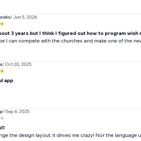
books
/ Jun 5, 2026
bout 3 years but I think I figured out how to program wish 
ope I can compete with the churches and make one of the n
s
/ Oct 20, 2025
l app
up
/ Sep 6, 2025
!!!
ge the design layout, it drives me crazy! Nor the language use