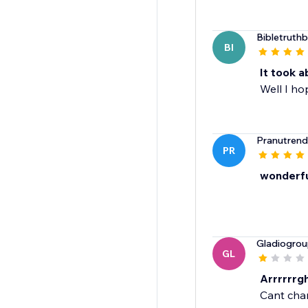
Bibletruth
BI
It took a
Well I h
Pranutrend
PR
wonderfu
Gladiogro
GL
Arrrrrrgh
Cant chan