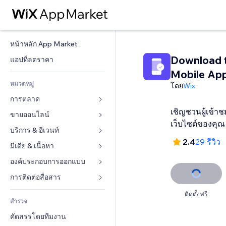
หน้าหลัก App Market
Download 
แอปที่ลดราคา
Mobile Ap
หมวดหมู่
โดย
Wix
การตลาด
เชิญชวนผู้เข้
ขายออนไลน์
โฆษณา
เว็บไซต์ของคุณ
โทรศัพท์มือถือ
บริการ & อีเวนท์
แอปสำหรับร้านค้า
2.4
29 รีวิว
บทวิเคราะห์
การจัดส่ง & ส่งมอบสินค้า
มีเดีย & เนื้อหา
โรงแรม
โซเชียล
ปุ่มการจำหน่าย
อีเวนท์
องค์ประกอบการออกแบบ
แกลเลอรี
SEO
คอร์สออนไลน์
ร้านอาหาร
เพลง
แผนที่  & การนำทาง
การติดต่อสื่อสาร 
มีส่วนร่วม
สั่งพิมพ์ตามความต้องการ
อสังหาริมทรัพย์
พอดแคสต์
ส่วนบุคคล & ความปลอดภัย
แบบฟอร์ม
ติดตั้งฟรี
ทำอันดับเว็บไซต์
บัญชี
สำรวจ
การจอง
การถ่ายภาพ
นาฬิกา
บล็อก
อีเมล
คูปอง & ความภักดีในแบรนด์
คัดสรรโดยทีมงาน
วิดีโอ
เทมเพลตเพจ
แบบสำรวจ