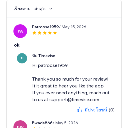
เรียงตาม
ล่าสุด
Patroose1959
/ May 15, 2026
PA
ok
ทีม Timevise
TI
Hi patroose1959,
Thank you so much for your review!
It it great to hear you like the app.
If you ever need anything, reach out
to us at support@timevise.com
มีประโยชน์
(0)
Bwade866
/ May 5, 2026
BW