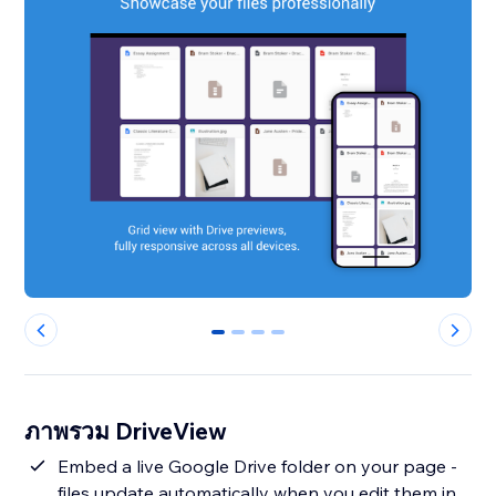
0
1
2
3
ภาพรวม DriveView
Embed a live Google Drive folder on your page -
files update automatically when you edit them in