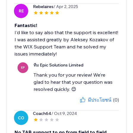
Rebelaires
/ Apr 2, 2025
RE
Fantastic!
I'd like to say also that the support is excellent!
I was assisted greatly by Aleksey Kozakov of
the WIX Support Team and he solved my
issues immediately!
ทีม Epic Solutions Limited
EP
Thank you for your review! We’re
glad to hear that your question was
resolved quickly. 😊
มีประโยชน์
(0)
Coach64
/ Oct 9, 2024
CO
No TAB support to go from field to field