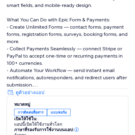
smart fields, and mobile-ready design.
What You Can Do with Epic Form & Payments:
- Create Unlimited Forms — contact forms, payment
forms, registration forms, surveys, booking forms, and
more.
- Collect Payments Seamlessly — connect Stripe or
PayPal to accept one-time or recurring payments in
100+ currencies.
- Automate Your Workflow — send instant email
notifications, autoresponders, and redirect users after
submission.
- Prevent Spam & Control Submissions — set
ดูตัวอย่างแอป
submission limits, enable reCAPTCHA, and schedule
หมวดหมู่
form activity.
การติดต่อสื่อสาร
แบบฟอร์ม
- Access Powerful Analytics — track submissions, filter
เปิดให้ใช้ใน:
results, and export data with ease.
แอปนี้เปิดให้ใช้งานทั่วโลก
ภาษาที่รองรับการใช้งานบนแอป: