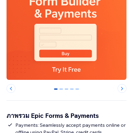
0
1
2
3
4
ภาพรวม Epic Forms & Payments
Payments: Seamlessly accept payments online or
offline using PayPal, Stripe, credit cards