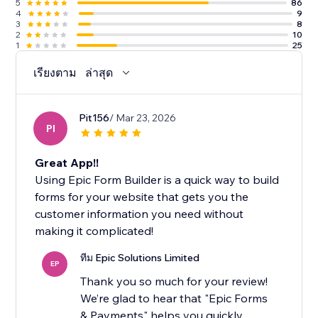
5
86
4
9
3
8
2
10
1
25
เรียงตาม
ล่าสุด
Pit156
/ Mar 23, 2026
PI
Great App!!
Using Epic Form Builder is a quick way to build
forms for your website that gets you the
customer information you need without
making it complicated!
ทีม Epic Solutions Limited
EP
Thank you so much for your review!
We’re glad to hear that "Epic Forms
& Payments" helps you quickly