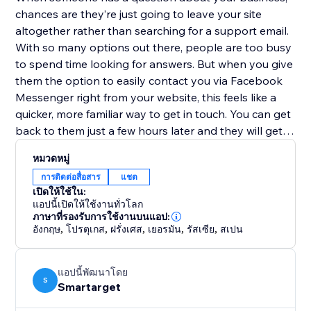
chances are they’re just going to leave your site
altogether rather than searching for a support email.
With so many options out there, people are too busy
to spend time looking for answers. But when you give
them the option to easily contact you via Facebook
Messenger right from your website, this feels like a
quicker, more familiar way to get in touch. You can get
back to them just a few hours later and they will get
your reply directly to their mobile device. No more
หมวดหมู่
replies getting lost in an inbox with (probably)
การติดต่อสื่อสาร
แชต
hundreds of emails.
เปิดให้ใช้ใน:
แอปนี้เปิดให้ใช้งานทั่วโลก
Facebook Contact Us works both on desktop and
ภาษาที่รองรับการใช้งานบนแอป:
อังกฤษ
,
โปรตุเกส
,
ฝรั่งเศส
,
เยอรมัน
,
รัสเซีย
,
สเปน
mobile devices
แอปนี้พัฒนาโดย
S
Smartarget